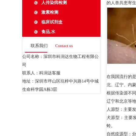
人传染病检测
的人兽共患寄
激素检测
临床试剂盒
食品,水
联系我们
Contact us
公司名称：深圳市科润达生物工程有限公
司
联系人：科润达客服
在我国流行的
地址：深圳市坪山区坑梓中兴路14号中城
北、辽宁、内蒙
生命科学园A栋3层
根据传染源不
辽宁和北京等
人源型：主要
犬源型：主要
蛉。
自然疫源型：