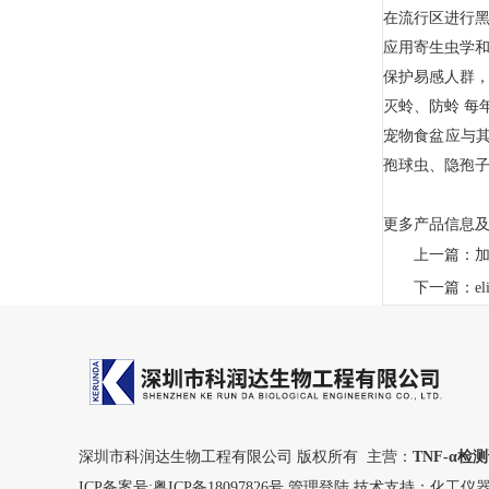
在流行区进行
应用寄生虫学
保护易感人群
灭蛉、防蛉 每
宠物食盆应与
孢球虫、隐孢
更多产品信息及
上一篇：
下一篇：
e
深圳市科润达生物工程有限公司 版权所有 主营：
TNF-α检
ICP备案号:
粤ICP备18097826号
管理登陆
技术支持：
化工仪