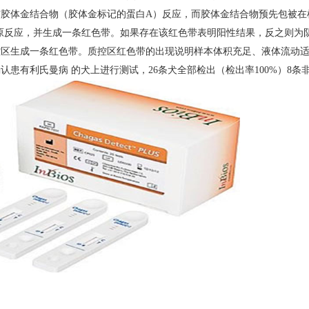
与胶体金结合物（胶体金标记的蛋白A）反应，而胶体金结合物预先包被在
原反应，并生成一条红色带。如果存在该红色带表明阳性结果，反之则为
区生成一条红色带。质控区红色带的出现说明样本体积充足、液体流动适宜
确认患有利氏曼病 的犬上进行测试，26条犬全部检出（检出率100%）8