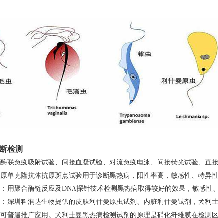
。
断检测
如酶联免疫吸附试验、间接血凝试验、对流免疫电泳、间接荧光试验、直
抗原单克隆抗体抗原斑点试验用于诊断黑热病，阳性率高，敏感性、特异
：用聚合酶链反应及DNA探针技术检测黑热病取得较好的效果，敏感性
：深圳科润达生物提供的皮肤利什曼原虫试剂、内脏利什曼试剂，犬利士
可普遍推广应用。犬利士曼黑热病检测试剂的原理是硝化纤维膜在检测区