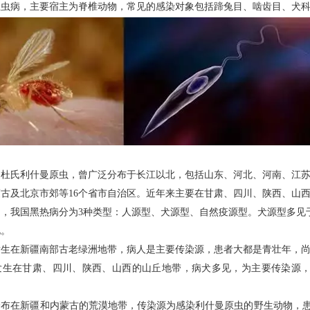
生虫病，主要宿主为脊椎动物，常见的感染对象包括蹄兔目、啮齿目、犬
是杜氏利什曼原虫，曾广泛分布于长江以北，包括山东、河北、河南、江
古及北京市郊等16个省市自治区。近年来主要在甘肃、四川、陕西、山
同，我国黑热病分为3种类型：人源型、犬源型、自然疫源型。犬源型多见
地。
发生在新疆南部古老绿洲地带，病人是主要传染源，患者大都是青壮年，
发生在甘肃、四川、陕西、山西的山丘地带，病犬多见，为主要传染源，
分布在新疆和内蒙古的荒漠地带，传染源为感染利什曼原虫的野生动物，患