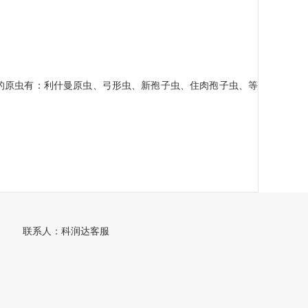
的原虫有：利什曼原虫、弓形虫、新孢子虫、住肉孢子虫、等
联系人：科润达客服