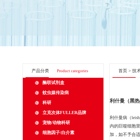
产品分类
Product categories
首页
>
技
酶联试剂盒
蚊虫媒传染病
利什曼（黑热
科研
立克次体FULLER品牌
利什曼病（leish
宠物/动物科研
内的巨噬细胞
细胞因子/白介素
加，如不予合适