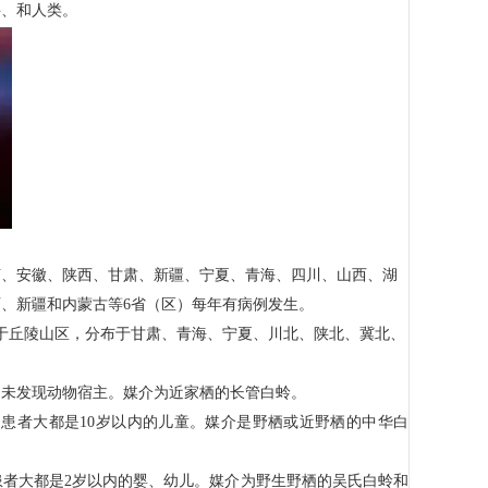
科、和人类。
苏、安徽、陕西、甘肃、新疆、宁夏、青海、四川、山西、湖
西、新疆和内蒙古等6省（区）每年有病例发生。
于丘陵山区，分布于甘肃、青海、宁夏、川北、陕北、冀北、
尚未发现动物宿主。媒介为近家栖的长管白蛉。
患者大都是10岁以内的儿童。媒介是野栖或近野栖的中华白
者大都是2岁以内的婴、幼儿。媒介为野生野栖的吴氏白蛉和