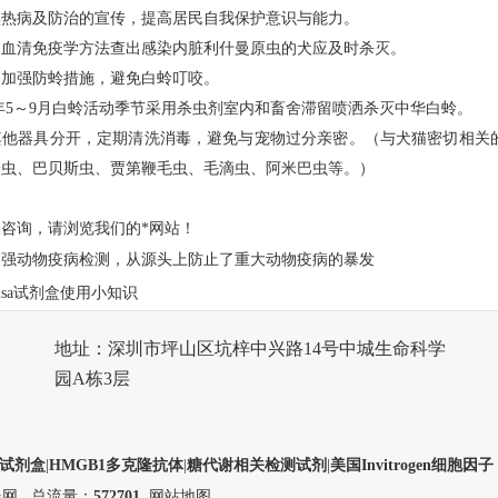
黑热病及防治的宣传，提高居民自我保护意识与能力。
和血清免疫学方法查出感染内脏利什曼原虫的犬应及时杀灭。
，加强防蛉措施，避免白蛉叮咬。
年5～9月白蛉活动季节采用杀虫剂室内和畜舍滞留喷洒杀灭中华白蛉。
其他器具分开，定期清洗消毒，避免与宠物过分亲密。（与犬猫密切相关
子虫、巴贝斯虫、贾第鞭毛虫、毛滴虫、阿米巴虫等。）
咨询，请浏览我们的*网站！
加强动物疫病检测，从源头上防止了重大动物疫病的暴发
lisa试剂盒使用小知识
地址：深圳市坪山区坑梓中兴路14号中城生命科学
园A栋3层
测试剂盒
|
HMGB1多克隆抗体
|
糖代谢相关检测试剂
|
美国Invitrogen细胞因子
器网
总流量：
572701
网站地图