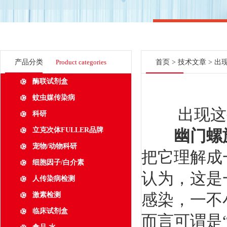
产品分类
Product categories
首页
>
技术文章
> 出
酶联试剂盒
蚊虫媒传染病
出现这些
科研
立克次体FULLER品牌
幽门螺
宠物/动物科研
把它理解成
细胞因子/白介素
认为，这是
人传染病检测
感染，一不
激素检测
临床试剂盒
而言可谓是