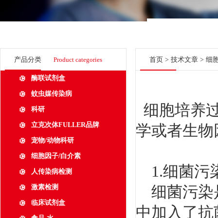
产品分类
Product categories
首页
>
技术文章
> 细
酶联试剂盒
蚊虫媒传染病
细胞培养过
科研
立克次体FULLER品牌
学或者生物
宠物/动物科研
细胞因子/白介素
1.细菌污
人传染病检测
细菌污染是
激素检测
临床试剂盒
中加入了抗