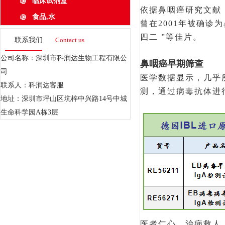
临床试剂盒
依据鼻咽癌研究文献
食品,水
曾在2001年被确诊
四二 ”
等佳片。
联系我们
Contact us
公司名称：深圳市科润达生物工程有限公
鼻咽癌早期筛查
司
医学数据显示，几乎
联系人：科润达客服
测，通过病毒抗体进
地址：深圳市坪山区坑梓中兴路14号中城
生命科学园A栋3层
医者仁心，治病救人