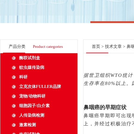
产品分类
Product categories
首页
>
技术文章
> 鼻
酶联试剂盒
蚊虫媒传染病
据世卫组织
WTO统
科研
生存率在80%以上
立克次体FULLER品牌
宠物/动物科研
细胞因子/白介素
鼻咽癌的早期症状
人传染病检测
鼻咽癌早期即可出现
上，并经过积极治疗
激素检测