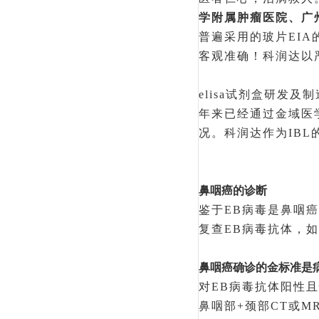
学附属肿瘤医院、广
普遍采用的玻片
EI
客观准确！科润达以
elisa试剂盒研发
年来已经通过金域医
况。科润达作为IBL的
鼻咽癌的诊断
鉴于
EB病毒是鼻咽
复查EB病毒抗体，
鼻咽癌确诊的金标准是
对
EB病毒抗体阳性
鼻咽部+颈部CT或M