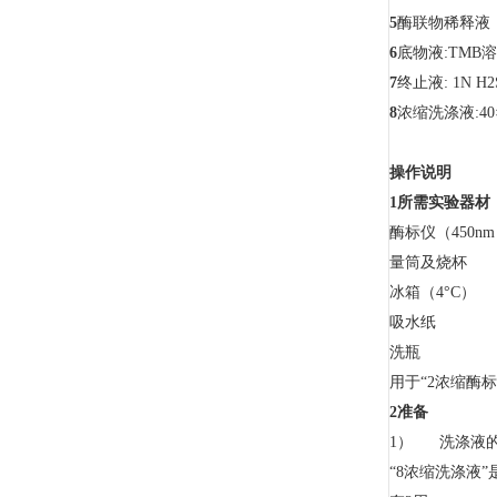
5
酶联物稀
6
底物液:
7
终止液: 
8
浓缩洗涤
操作说明
1
所需实验器材
酶标仪（4
量筒及
冰箱（4°C
吸水
洗瓶
用于“2浓缩酶标
2
准备
1） 洗涤液
“8浓缩洗涤液”