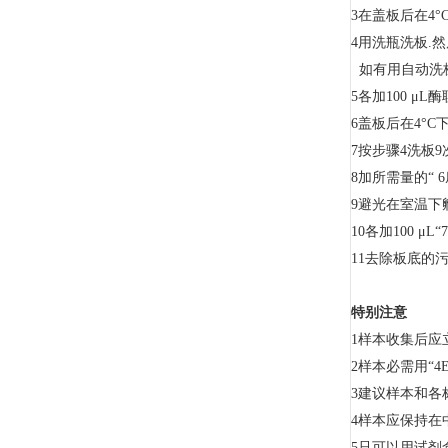
3在盖板后在4°
4用洗瓶洗板.然
如有用自动洗板
5各加100 μ
6盖板后在4°C
7按步骤4洗板9
8加所需量的“ 
9避光在室温下
10各加100 
11去除板底的污
特别注意
1样本收集后应
2样本必需用“4E
3建议样本和各
4样本应保持在
5只可以用试剂