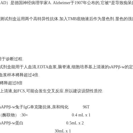
D）是德国神经病理学家A. Alzheimer于1907年公布的,它被*是导致痴
A检测试剂盒运用两个高特异性抗体.加入TMB底物液后作为显色剂.显色的强度
用于诊断过程.
试剂盒能用于人血清,EDTA血浆,
脑脊液
,细胞培养基上清液的sAPPβ-w的
血浆样本稀释超过4倍.
液稀释超过8倍
上清液,如FCS,可能会发生交叉反应.所以建议设阴性质控.
sAPPβ-w兔子IgG单克隆抗体,亲和纯化 96T
（酶联物） :30× 0.4 mL x 1
人sAPPβ-w蛋白 0.5mL x 2
液 30mL x 1