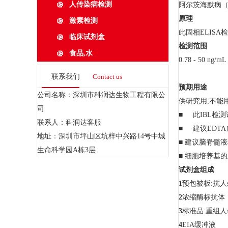
人传染病检测
阿尔茨海默病（A
原理
激素检测
此固相ELIS
临床试剂盒
检测范围
食品,水
0.78 - 50 ng/mL
联系我们
Contact us
预期用途
公司名称：深圳市科润达生物工程有限公
供研究用,不能
司
■ 此IBL检测
联系人：科润达客服
■ 建议EDTA
地址：深圳市坪山区坑梓中兴路14号中城
■ 建议脑脊髓
生命科学园A栋3层
■ 细胞培养基的
试剂盒组成
1
预包被板:抗人
2
浓缩酶标抗体
3
标准品:重组
4
EIA
缓冲