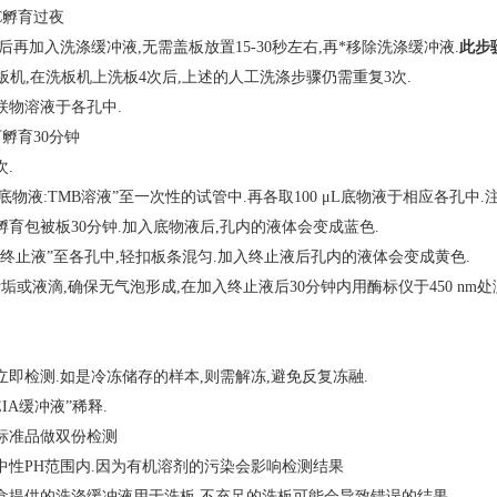
C孵育过夜
后再加入洗涤缓冲液,无需盖板放置15-30秒左右,再*移除洗涤缓冲液.
此步
机,在洗板机上洗板4次后,上述的人工洗涤步骤仍需重复3次.
L酶联物溶液于各孔中.
下孵育30分钟
次.
6底物液:TMB溶液”至一次性的试管中.再各取100 μL底物液于相应各孔
孵育包被板30分钟.加入底物液后,孔内的液体会变成蓝色.
μL“7终止液”至各孔中,轻扣板条混匀.加入终止液后孔内的液体会变成黄色.
垢或液滴,确保无气泡形成,在加入终止液后30分钟内用酶标仪于450 nm处
立即检测.如是冷冻储存的样本,则需解冻,避免反复冻融.
IA缓冲液”稀释.
标准品做双份检测
中性PH范围内.因为有机溶剂的污染会影响检测结果
盒提供的洗涤缓冲液用于洗板,不充足的洗板可能会导致错误的结果.