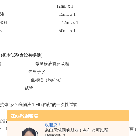
释液 12mL x 1
TMB溶液 15mL x 1
1N H2SO4 12mL x 1
液:40× 50mL x 1
（
但本试剂盒没有提供
）
50nm） 微量移液管及吸嘴
烧杯 去离子水
） 坐标纸（log/log）
纸 试管
抗体”及“6底物液:TMB溶液”的一次性试管
的准备
欢迎您！
是一种40倍的浓缩液.放置至室温后,把50 mL的浓缩液溶于1950 mL的
来自局域网的朋友！有什么可以帮
助您的吗？