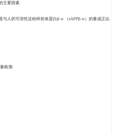
呆的主要因素.
与人的可溶性淀粉样前体蛋白β-w （sAPP
β-w
）的量成正比.
定量检测.