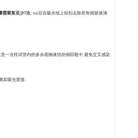
骤需重复至少7次.
zui后在吸水纸上轻扣去除所有残留液滴.
中.注意一次性试管内的多余底物液切勿倒回瓶中,避免交叉感染.
测其吸光度值.