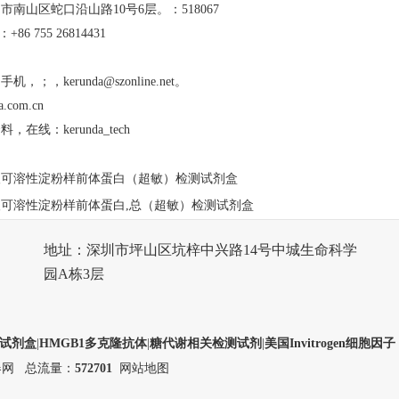
市南山区蛇口沿山路10号6层。
：518067
：+86 755 26814431
；手机，；，
kerunda@szonline.net
。
a.com.cn
在线：kerunda_tech
人可溶性淀粉样前体蛋白（超敏）检测试剂盒
人可溶性淀粉样前体蛋白,总（超敏）检测试剂盒
地址：深圳市坪山区坑梓中兴路14号中城生命科学
园A栋3层
测试剂盒
|
HMGB1多克隆抗体
|
糖代谢相关检测试剂
|
美国Invitrogen细胞因子
器网
总流量：
572701
网站地图