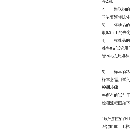
存2周.
2） 酶联物
“2浓缩酶标抗体
3） 标准品
取
0.5 mL
的去离
4） 标准品
准备8支试管用于
管2中,按此规律
5） 样本的
样本必需用试
检测步骤
将所有的试剂平
检测流程图如下
1设试剂空白对照.
2各加100 μ