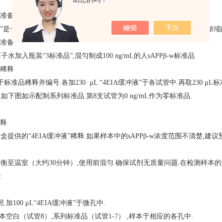
的准备
”
是一种30倍浓缩酶联物,使用一次的试管用“5酶联物稀释液” 稀释
”
2浓缩
的准备
子水加入瓶装“3标准品
”
,混匀制成100 ng/mL的人sAPPβ-w标准品
的稀释
标准品稀释并编号.各加230 μL
“4EIA缓冲液”于各试管中.再取230 μ
,如下图如示配制系列标准品.第8支试管为0 ng/mL作为零标准品.
稀释
剂盒提供的
“
4EIA缓冲液”稀释.如果样本中的sAPPβ-w浓度范围不清楚,
衡至温室（大约30分钟）,使用前混匀.确保试剂无质量问题.在检测样本
:
加100 μL“4EIA缓冲液”于微孔中.
L样本空白（试管8）,系列标准品（试管1-7） ,样本于相应的各孔中.