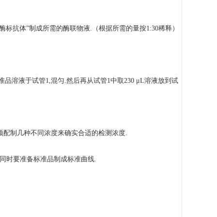
酶标抗体”制成所需的酶联物液.（根据所需的量按1:30稀释）
L标准品溶液于试管1,混匀.然后再从试管1中取230 μL溶液放到试
建议预配制几种不同浓度来确实合适的检测浓度.
的同时要准备标准品制成标准曲线.