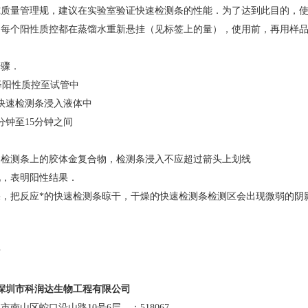
量管理规，建议在实验室验证快速检测条的性能．为了达到此目的，使用快速检测条（C-1
每个阳性质控都在蒸馏水重新悬挂（见标签上的量），使用前，再用样品
步骤．
 稀释阳性质控至试管中
快速检测条浸入液体中
分钟至15分钟之间
速检测条上的胶体金复合物，检测条浸入不应超过箭头上划线
现，表明阳性结果．
，把反应*的快速检测条晾干，干燥的快速检测条检测区会出现微弱的阴
估
深圳市科润达生物工程有限公司
市南山区蛇口沿山路10号6层。
：518067