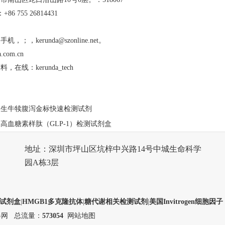
：+86 755 26814431
；手机，；，
kerunda@szonline.net
。
.com.cn
在线：kerunda_tech
初生牛犊腹泻金标快速检测试剂
高血糖素样肽（GLP-1）检测试剂盒
地址：深圳市坪山区坑梓中兴路14号中城生命科学
园A栋3层
测试剂盒
|
HMGB1多克隆抗体
|
糖代谢相关检测试剂
|
美国Invitrogen细胞因子
器网
总流量：
573054
网站地图