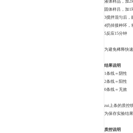
液体样品，加2环
固体样吕，加1环
3搅拌混匀后，
4扔掉接种环，
5反应15分钟
为避免稀释快
结果说明
1条线＝阴性
2条线＝阳性
0条线＝无效
zui上条的质
为保存实验结果
质控说明