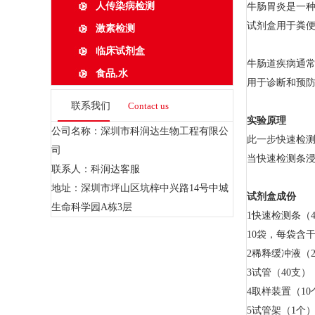
人传染病检测
牛肠胃炎是一种
试剂盒用于粪便
激素检测
临床试剂盒
牛肠道疾病通
食品,水
用于诊断和预
联系我们
Contact us
实验原理
公司名称：深圳市科润达生物工程有限公
此一步快速检
司
当快速检测条浸
联系人：科润达客服
地址：深圳市坪山区坑梓中兴路14号中城
试剂盒成份
生命科学园A栋3层
1快速检测条（4 
10袋，每袋含
2稀释缓冲液（2 x
3试管（40支）
4取样装置（10
5试管架（1个