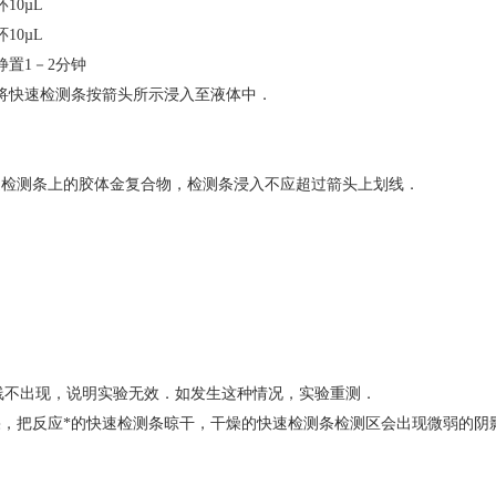
10µL
10µL
静置1－2分钟
将快速检测条按箭头所示浸入至液体中．
速检测条上的胶体金复合物，检测条浸入不应超过箭头上划线．
控线不出现，说明实验无效．如发生这种情况，实验重测．
，把反应*的快速检测条晾干，干燥的快速检测条检测区会出现微弱的阴