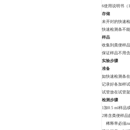
6使用说明书（
存储
未开封的快速检
快速检测条不
样品
收集到粪便样品
保证样品不用
实验步骤
准备
如快速检测条在
记录好各加样
试管放在试管
检测步骤
1加0.5 ml
2将含粪便样品
稀释率必须zui