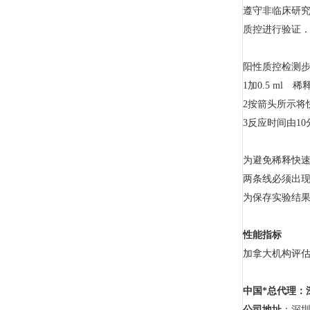
遵守非临床研究质
质控进行验证．
阳性质控检测
1加0.5 ml
2按箭头所示将
3反应时间由10
为避免稀释快
两条线必须出
为保存实验结果
性能指标
加拿大机构评
中国*总代理：
公司地址
：深圳