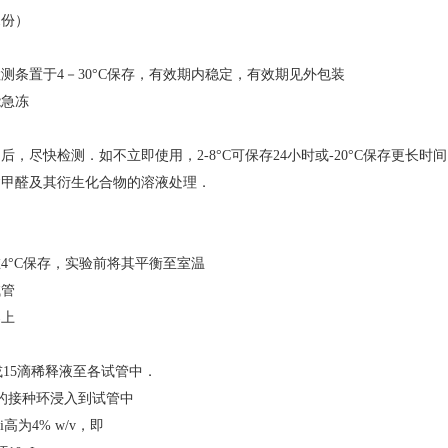
1份）
测条置于4－30°C保存，有效期内稳定，有效期见外包装
能急冻
后，尽快检测．如不立即使用，2-8°C可保存24小时或-20°C保存更长时
含甲醛及其衍生化合物的溶液处理．
4°C保存，实验前将其平衡至室温
试管
架上
样品或15滴稀释液至各试管中．
的接种环浸入到试管中
高为4% w/v，即