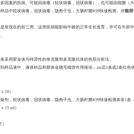
多因素的疾病。可能由病毒（轮状病毒，冠状病毒），也可能由细菌（大
样品中轮状病毒，冠状病毒，隐孢子虫，大肠杆菌K99快速检测。并
能用
常是发现在的前三周．这类疾病能影响牛赎的正常生长发育，并可在牛群
防。
测条采用胶金体与特异性的单克隆和多克隆抗体的色层分析法。
到样品液中，液体样品和胶体金随毛细管作用移动，zui后1条或2条红
x 10）
干燥剂，轮状病毒，冠状病毒，隐孢子虫，大肠杆菌K99快速检测条各1条
 15 ml）
个）
）