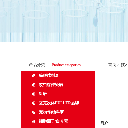
产品分类
Product categories
首页
>
技
酶联试剂盒
蚊虫媒传染病
科研
立克次体FULLER品牌
宠物/动物科研
细胞因子/白介素
简介