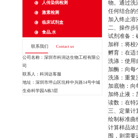
物。通过洗
人传染病检测
任何结合的
激素检测
加入终止溶
临床试剂盒
二、操作
食品,水
试剂准备：
加样：将校
联系我们
Contact us
孵育：在适
公司名称：深圳市科润达生物工程有限公
洗涤：使用
司
加酶：向每
联系人：科润达客服
洗涤：重复
地址：深圳市坪山区坑梓中兴路14号中城
加底物：向
生命科学园A栋3层
加终止液：
读数：在特
三、定量
绘制标准曲
计算样品浓
围，则需要