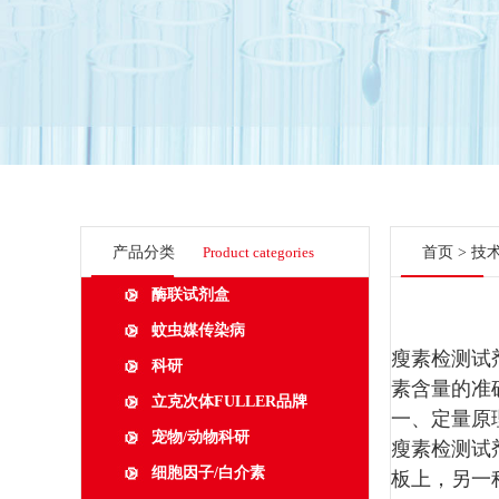
产品分类
Product categories
首页
>
技
酶联试剂盒
蚊虫媒传染病
瘦素检测试
科研
素含量的准
立克次体FULLER品牌
一、定量
宠物/动物科研
瘦素检测试
细胞因子/白介素
板上，另一