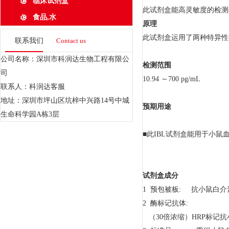
临床试剂盒
此试剂盒能高灵敏度的检测
食品,水
原理
此试剂盒运用了两种特异性抗
联系我们
Contact us
公司名称：深圳市科润达生物工程有限公
检测范围
司
10.94 ～700 pg/mL
联系人：科润达客服
地址：深圳市坪山区坑梓中兴路14号中城
预期用途
生命科学园A栋3层
■此IBL试剂盒能用于小鼠血
试剂盒成分
1 预包被板: 抗小鼠白介
2 酶标记抗体:
（30倍浓缩）HRP标记抗小