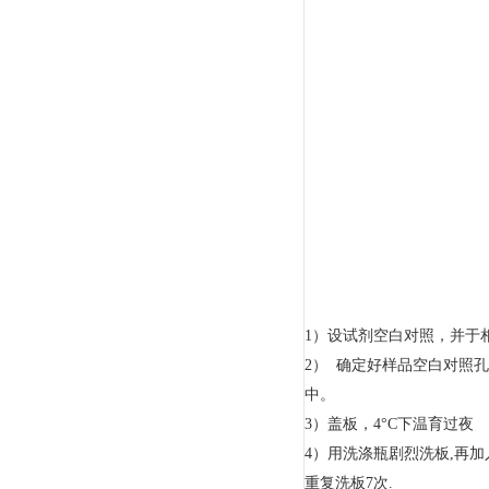
1）设试剂空白对照，并于相应
2） 确定好样品空白对照孔
中。
3）盖板，4°C下温育过夜
4）用洗涤瓶剧烈洗板,再加入
重复洗板
7
次
.