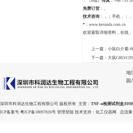
：（8线）
传真
：+86 755 2
免费订货
：。
技术咨询
：，；手机，；，
*
：www.kerunda.com.cn
欢迎索取详细资料，在线：keru
上一篇：
小鼠白介素-6
下一篇：
大鼠GRO/CI
地
园
深圳市科润达生物工程有限公司 版权所有 主营：
TNF-α检测试剂盒
|
HM
ICP备案号:
粤ICP备18097826号
管理登陆
技术支持：
化工仪器网
总流量