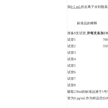
加
0.5 mL
的去离子水到瓶装标准
标准品的稀释
准备8支试管,
并每支各加
23
试管1 700 pg
试管2 350 pg
试管3 175 
试管4 87.5
试管5 43.7
试管6 21.8
试管7 10.9
试管8 0 pg/
吸取230ul的标准品液于1号
管为0 pg/mL作为样品空白