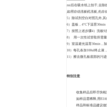
zui后在吸水纸上拍干,去除
如用自动洗板机洗板
,
先自
5）除试剂空白对照孔外,其余
6）盖板，4°C下温育30min
7）按照上述步骤4）洗板9
8） 用一次性试管取所需量
9）室温避光温育30min
10）每孔各加100ul终止
11）擦去微孔板底部的污迹
特别注意
收集样品后即尽快检测
如样品需稀释,用EI
样品和标准品建议做