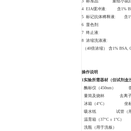
3 标准品: 重组小鼠
4 EIA缓冲液: 含1% B
5 标记抗体稀释液: 含1% 
6 显色剂: 
7 终止液:
8 浓缩洗涤液:
（40倍浓缩） 含1% BSA
操作说明
1
实验所需器材
（
但试剂盒
酶标仪（450nm） 
量筒及烧杯 去离子
冰箱（4°C） 坐标纸（l
吸水纸 试管（用于
温育箱（37°C ± 1°C）
洗瓶（用于洗板）