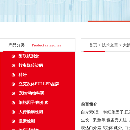
产品分类
Product categories
首页
>
技术文章
> 大
酶联试剂盒
蚊虫媒传染病
科研
立克次体FULLER品牌
宠物/动物科研
细胞因子/白介素
前言简介
人传染病检测
白介素6是一种细胞因子,
生长
与
刺激等,也备受关注.
激素检测
表达白介素-6受体.此外,