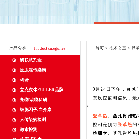
产品分类
Product categories
首页
>
技术文章
> 登
酶联试剂盒
蚊虫媒传染病
科研
9月24日下午，台
立克次体FULLER品牌
东疾控监测信息，最近
宠物/动物科研
\
细胞因子/白介素
登革热
、
基孔肯雅热
人传染病检测
控制是预防
登革热
的
激素检测
检测卡
、基孔肯雅热