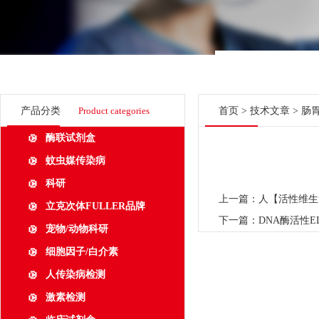
产品分类
Product categories
首页
>
技术文章
> 肠
酶联试剂盒
蚊虫媒传染病
科研
上一篇：
人【活性维生素B
立克次体FULLER品牌
下一篇：
DNA酶活性ELI
宠物/动物科研
细胞因子/白介素
人传染病检测
激素检测