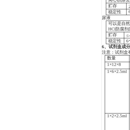
离心以除
贮存
稳定性
尿液
可以是自
HCl
防腐剂
贮存
≤
稳定性
6
6
、试剂盒成
注意：试剂盒
数量
1
×
12
×
8
1
×
6
×
2.5ml
1
×
2
×
2.5ml