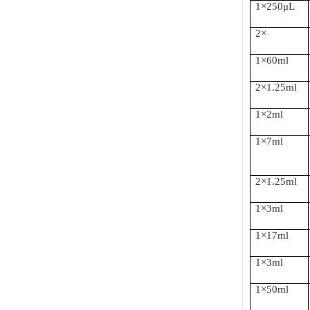
1
×
250
μ
L
2
×
1
×
60ml
2
×
1.25ml
1
×
2ml
1
×
7ml
2
×
1.25ml
1
×
3ml
1
×
17ml
1
×
3ml
1
×
50ml