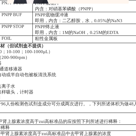
PNPP SUBS
PNPP
底物片
内含：对硝基苯磷酸（
PNPP
）
PNPP BUF
PNPP
底物缓冲液
即用，内含：二乙醇胺，水，
0.05%
的
NaN3
PNPP STOP
PNPP
终止液
即用，内含：
1M
的
NaOH
，
0.25M
的
EDTA
FOIL
粘性金属板
器材（但试剂盒不提供）
0
；
10-100
；
100-1000
μL
）
（
200-900rpm
）
器
通道移液器
自动或半自动包被板清洗系统
去离子水
取样吸头，计时器
明
于
96
人份检测色试剂盒成分可分成两次进行。，下列所述体积为做
48
。
甲肾上腺素浓度高于zui高标准品的应按照下列所述进行稀释：
待稀释
去甲肾上腺素浓度高于zui高标准品中去甲肾上腺素的浓度