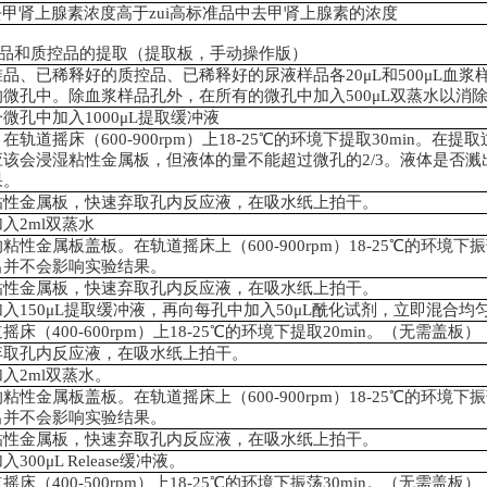
去甲肾上腺素浓度高于zui高标准品中去甲肾上腺素的浓度
品和质控品的提取（提取板，手动操作版）
准品、已稀释好的质控品、已稀释好的尿液样品各
20
μL
和
500μL
血浆
的微孔中。除血浆样品孔外，在所有的微孔中加入
500μL
双蒸水以消
一微孔中加入
1000
μL
提取缓冲液
。在轨道摇床（
600-900rpm
）上
18-25
℃
的环境下提取30min
。在提取
应该会浸湿粘性金属板，但液体的量不能超过微孔的
2/3
。液体是否溅
果。
粘性金属板，快速弃取孔内反应液，在吸水纸上拍干。
加入
2ml
双蒸水
的粘性金属板盖板。在轨道摇床上（
600-900rpm
）
18-25
℃
的环境下振荡
出并不会影响实验结果。
粘性金属板，快速弃取孔内反应液，在吸水纸上拍干。
加入
150
μL
提取缓冲液，再向每孔中加入
50μL
酰化试剂，立即混合均
道摇床（
400-600rpm
）上
18-25
℃
的环境下提取20min
。（无需盖板）
弃取孔内反应液，在吸水纸上拍干。
加入
2ml
双蒸水。
的粘性金属板盖板。在轨道摇床上（
600-900rpm
）
18-25
℃
的环境下振荡
出并不会影响实验结果。
粘性金属板，快速弃取孔内反应液，在吸水纸上拍干。
加入
300
μL Release
缓冲液。
道摇床（
400-500rpm
）上
18-25
℃
的环境下振荡30min
。（无需盖板）