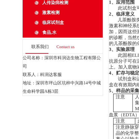
1
、应用范围
人传染病检测
此试剂盒
激素检测
2
、临床意义
儿茶酚胺
临床试剂盒
激素和神经系
加，因而这些
食品,水
的诊断，当然
的儿茶酚胺的
联系我们
Contact us
3
、实验原理
此固相
EL
公司名称：深圳市科润达生物工程有限公
抗原分子可在
司
上。加入底物
4
、贮存与稳
联系人：科润达客服
试剂盒和
地址：深圳市坪山区坑梓中兴路14号中城
盒在有效期内
5
、样品的采
生命科学园A栋3层
注意
M
血浆（
EDTA
注意
注意静脉
品的化学