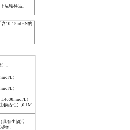
态下运输样品。
于含
10-15ml 6N
的
。
隆）。
19nmol/L）
5nmol/L）
38;14688nmol/L）
生物活性
）,0.1M
（
具有生物活
瓶标签
.