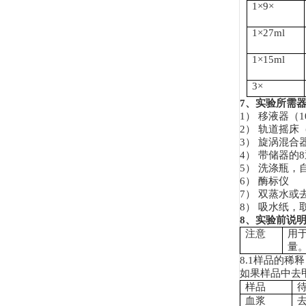
1
×
9
×
1
×
27ml
1
×
15ml
3
×
7
、实验所需
1）
移液器（
1
2）
轨道摇床
3）
旋涡混合
4）
带储器的
8
5）
洗涤瓶，
6）
酶标仪
7）
双蒸水或
8）
吸水纸，
8
、实验前说
注意
用
量
8.1
样品的稀释
如果样品中去
样品
血浆