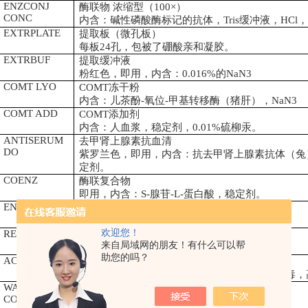
ENZCONJ
酶联物 浓缩型（
100
×）
CONC
内含：碱性磷酸酶标记的抗体，
Tris
缓冲液，
HCl
EXTRPLATE
提取板（微孔板）
每板
24
孔，包被了硼酸亲和凝胶。
EXTRBUF
提取缓冲液
粉红色，即用，内含：
0.016%
的
NaN3
COMT LYO
COMT
冻干粉
内含：
儿茶酚
-
氧位
-
甲基转移酶（猪肝），
NaN3
COMT ADD
COMT
添加剂
内含：人血浆，稳定剂，
0.01%
硫柳汞。
ANTISERUM
去甲肾上腺素抗血清
DO
紫罗兰色，即用，内含：抗去甲肾上腺素抗体（兔
定剂。
COENZ
酶联复合物
即用，内含：
S-
腺苷
-L-
蛋白酸，稳定剂。
ENZBUF
酶缓冲液
即用，内含：
Tris
缓冲液，
HCl
，稳定剂。
欢迎您！
RELEASEBUF
Release
缓冲液
来自局域网的朋友！有什么可以帮
黄色，即用，内含：
0.1M
的
HCl
，指示剂。
助您的吗？
ACYLREAG
酰化试剂
即用，内含：二甲基甲酰胺，乙醇。注意：有毒，
WASHBUR
洗涤液 浓缩型（
10
×）
CONC
内含：
Tris
缓冲液，
HCl
，吐温，
0.2%
的
NaN3