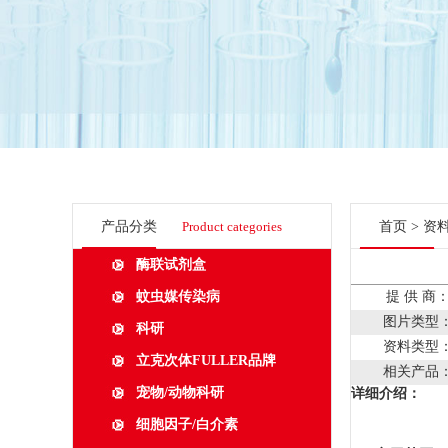
产品分类
Product categories
首页
>
资
酶联试剂盒
蚊虫媒传染病
提 供 商
图片类型
科研
资料类型
立克次体FULLER品牌
相关产品
宠物/动物科研
详细介绍：
细胞因子/白介素