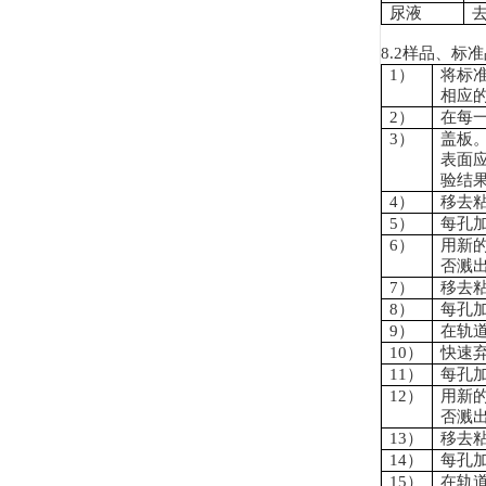
尿液
8.2
样品、标准
1
）
将标
相应
2
）
在每
3
）
盖板
表面
验结
4
）
移去
5
）
每孔
6
）
用新
否溅
7
）
移去
8
）
每孔
9
）
在轨
10
）
快速
11
）
每孔
12
）
用新
否溅
13
）
移去
14
）
每孔
15
）
在轨