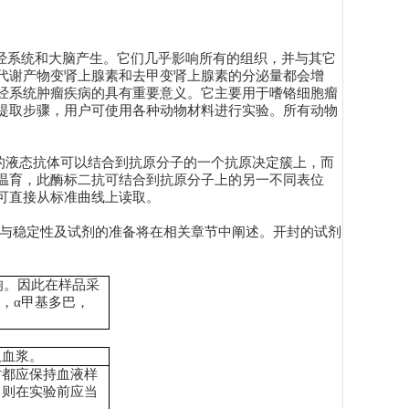
经系统和大脑产生。它们几乎影响所有的组织，并与其它
代谢产物变肾上腺素和去甲变肾上腺素的分泌量都会增
经系统肿瘤疾病的具有重要意义。它主要用于嗜铬细胞瘤
提取步骤，用户可使用各种动物材料进行实验。所有动物
的液态抗体可以结合到抗原分子的一个抗原决定簇上，而
温育，此酶标二抗可结合到抗原分子上的另一不同表位
可直接从标准曲线上读取。
与稳定性及试剂的准备将在相关章节中阐述。开封的试剂
响。因此在样品采
，α甲基多巴，
取血浆。
时都应保持血液样
，则在实验前应当