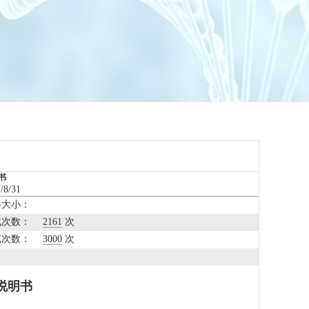
书
8/31
料大小：
载次数：
2161
次
览次数：
3000
次
用说明书