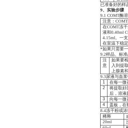
已准备好的样
9
、实验步骤
9.1 COMT
酶溶
注意：
COMT
在
COMT
冻干
液和
0.40ml 
4.15ml
。一
在室温下稳
*
如果只需要
9.2
样品、标准
注
如果要
意
入到提
上腺素
9.3
尿液与血浆
1
在每一微
2
将提取好
后，溶液
3
向每一微
4
盖板，
在
8.4
冻干粉或浓
稀释
20ml
60
μL