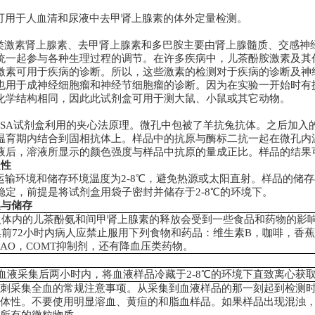
可用于人血清和尿液中去甲肾上腺素的体外定量检测。
类激素肾上腺素、去甲肾上腺素和多巴胺主要由肾上腺髓质、交感神
统一起参与各种生理过程的调节。在许多疾病中，儿茶酚胺激素及其
激素可用于疾病的诊断。所以，这些激素的检测对于疾病的诊断及神
也用于成神经细胞瘤和神经节细胞瘤的诊断。因为在实验一开始时有
化学结构相同，因此此试剂盒可用于测大鼠、小鼠或其它动物。
ISA
试剂盒利用的夹心法原理。微孔中包被了羊抗兔抗体。之后加入
温育期内结合到固相抗体上。样品中的抗原与酶标二抗一起在微孔内
液后，溶液所显示的颜色强度与样品中抗原的量成正比。样品的结果
定性
运输环境和储存环境温度为
2-8
℃
，避免热源或太阳直射。样品的储存
稳定，前提是将试剂盒用袋子密封并储存于2-8
℃
的环境下。
集与储存
人体内的儿茶酚氨和间甲肾上腺素的释放会受到一些食品和药物的影
集前
72
小时内病人应禁止服用下列食物和药品：维生素
B
，咖啡，香蕉
AO
，
COMT
抑制剂，还有降血压类药物。
）
血液采集后两小时内，将血液样品冷藏于
2-8
℃
的环境下直致离心获
穿刺采集全血的常规注意事项。从采集到血液样品的那一刻起到检测
整体性。不要使用明显溶血、黄疸的和脂血样品。如果样品出现混浊