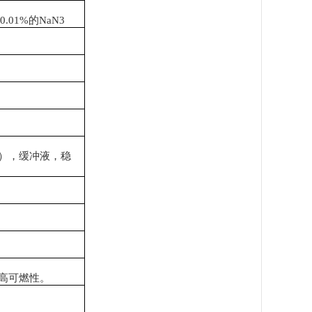
，
0.01%
的
NaN3
），缓冲液，稳
高可燃性。