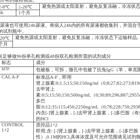
去所有的微粒物质。
避免热源或太阳直射，避免反复冻融，冷冻状
2-8
℃
≤
-20
℃
6h
1
个月
然尿液也可使用
24h
尿液。将病人
24h
内的所有尿液都收集到，并混合
的试剂瓶中。
避免热源或太阳直射，避免反复冻融，冷冻状态下运输样品
-20
℃
个月
分
有足够做
96
份单孔检测或
48
份双孔检测所需的试剂成分
标志
成分
MTP
包被板，可拆，微孔中包被了抗兔
IgG
（羊，单克
CAL A-F
标准品
A-F
，即用
肾上腺素
:0;1.5;15;50;150ng/ml（0;8;27;82;273;8
去甲肾上
素
:0;5;15;50;150;500ng/mL（0;30;89;296;887;295
多巴
胺
:0;12;35;115;450;2250ng/mL（0;78;228;750;29
内含
[-]
肾上腺素，
[-]
去甲肾上腺素，
[-]
多巴胺
（
有
的
HCl
CONTROL
质控品
1+2
1+2
即用
,
含
: [-]
肾上腺素，
[-]
去甲肾上腺素，
[-]
多巴胺
性
）,0.1M
的
HCl,
具体浓度及可允许范围请见试剂