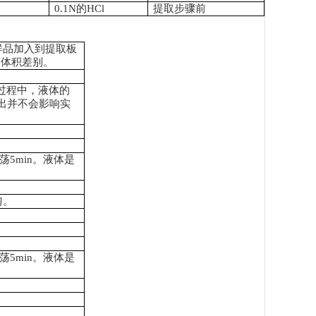
0.1N
的
HCl
提取步骤前
样品加入到提取板
除体积差别。
过程中，液体的
出并不会影响实
5min
。液体是
匀。
5min
。液体是