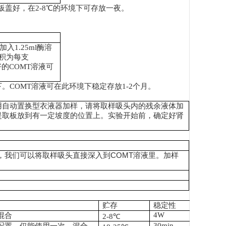
板盖好，在
2-8
℃
的环境下可存放一夜。
加入
1.25ml
酶溶
体积为每支
好的
COMT
溶液可
下。
COMT
溶液可在此环境下稳定存放
1-2
个月。
用自动置换型衣液器加样，请将取样吸头内的残余液体加
提取板放到有一定坡度的位置上。实验开始前，确定好肾
。
，我们可以将取样吸头直接深入到
COMT
溶液里。加样
贮存
稳定性
4W
混合
2-8
℃
30min