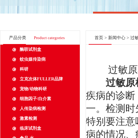
产品分类
Product categories
首页
>
新闻中心
> 过
酶联试剂盒
蚊虫媒传染病
过敏原检
科研
立克次体FULLER品牌
过敏原
宠物/动物科研
疾病的诊断
细胞因子/白介素
一。检测时
人传染病检测
特别要注意
激素检测
临床试剂盒
病的情况、