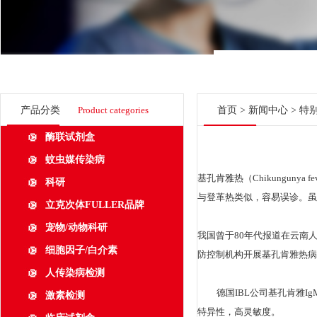
产品分类
Product categories
首页
>
新闻中心
> 特
酶联试剂盒
蚊虫媒传染病
基孔肯雅热（Chikungu
科研
与登革热类似，容易误诊。虽
立克次体FULLER品牌
宠物/动物科研
我国曾于80年代报道在云南
细胞因子/白介素
防控制机构开展基孔肯雅热病
人传染病检测
德国IBL公司
基孔肯雅
Ig
激素检测
特异性，高灵敏度。