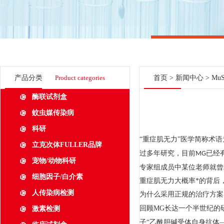
产品分类
Product categories
首页
>
新闻中心
> M
酶联试剂盒
蚊虫媒传染病
科研
“
重症肌无力
”
医学简称术语
立克次体FULLER品牌
过多年研究，目前
已经
MG
宠物/动物科研
专家组成员中某位老师就曾
细胞因子/白介素
重症肌无力大概率*的背后
人传染病检测
为什么采用正规的治疗方案
回顾
MG
长达一个半世纪的
激素检测
子“乙酰胆碱受体自身抗体