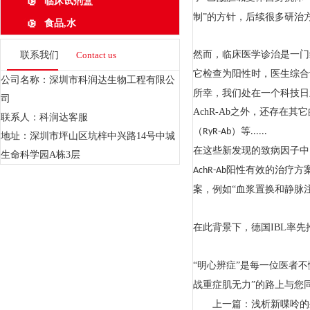
临床试剂盒
制”
的方针，后续很多研治
食品,水
然而，临床医学诊治是一门
联系我们
Contact us
它检查为阳性时，医生综合
公司名称：深圳市科润达生物工程有限公
所幸，我们处在一个
科
技
日
司
AchR-Ab
之外，还存在其它
联系人：科润达客服
（
）等
RyR-Ab
......
地址：深圳市坪山区坑梓中兴路14号中城
在这些新发现的致病因子中
生命科学园A栋3层
阳性有效的治疗方
AchR-Ab
案，例如“血浆置换和静脉
在此背景下，德国
IBL率
先
“明心辨症”是每一位医者
战重症肌无力”的路上与您
上一篇：
浅析新喋呤的