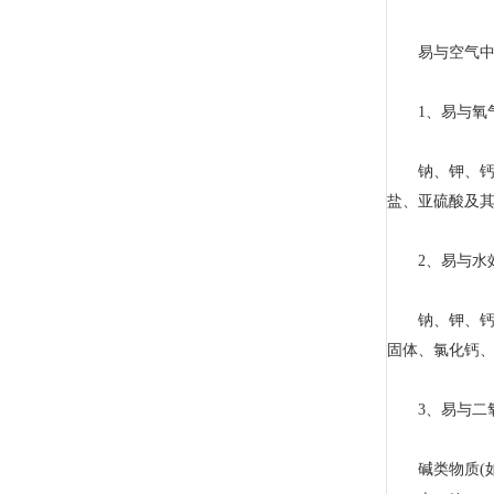
易与空气中
1、易与氧气
钠、钾、钙等
盐、亚硫酸及其
2、易与水效
钠、钾、钙应
固体、氯化钙
3、易与二氧
碱类物质(如*