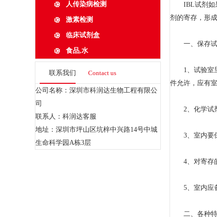
人传染病检测
IBL试剂如
剂的寄存，形
激素检测
临床试剂盒
一、保存试
食品,水
1、试验室里
联系我们
Contact us
件允许，应有
公司名称：深圳市科润达生物工程有限公
司
2、化学试剂
联系人：科润达客服
地址：深圳市坪山区坑梓中兴路14号中城
3、室内要保
生命科学园A栋3层
4、对寄存的
5、室内应备
二、各种特别