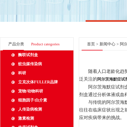
产品分类
Product categories
首页
>
新闻中心
> 阿
酶联试剂盒
蚊虫媒传染病
随着人口老龄化趋势的
科研
泛关注的
阿尔茨海默症试
立克次体FULLER品牌
阿尔茨海默症试剂盒是
宠物/动物科研
剂盒通过分析体液或血样
细胞因子/白介素
与传统的阿尔茨海默症
人传染病检测
往往在临床症状出现之
应对疾病带来的挑战。
激素检测