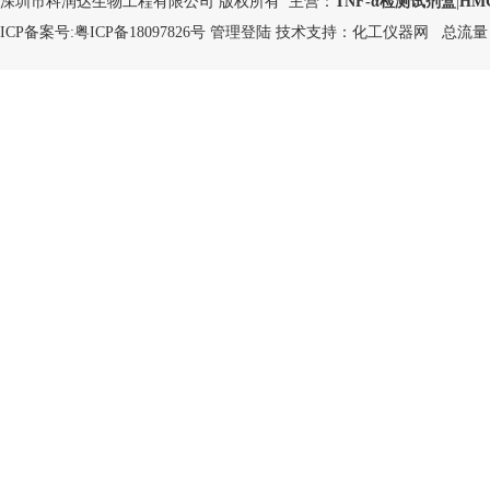
深圳市科润达生物工程有限公司 版权所有 主营：
TNF-α检测试剂盒
|
HM
ICP备案号:
粤ICP备18097826号
管理登陆
技术支持：
化工仪器网
总流量