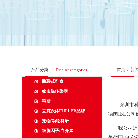
产品分类
Product categories
首页
>
新
酶联试剂盒
蚊虫媒传染病
科研
深圳市科润
立克次体FULLER品牌
德国IBL公
宠物/动物科研
我公司近
细胞因子/白介素
是德国IBL