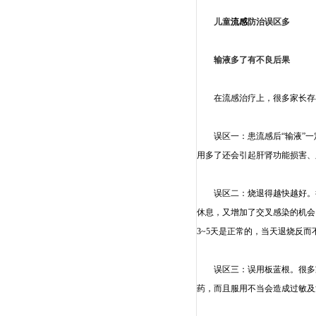
儿童
流感
防治误区多
输液多了有不良后果
在
流感
治疗上，很多家长存
误区一：患
流感
后“输液”
用多了还会引起肝肾功能损害、
误区二：烧退得越快越好。很
休息，又增加了交叉感染的机会
3~5天是正常的，当天退烧反而
误区三：误用板蓝根。很多
药，而且服用不当会造成过敏及