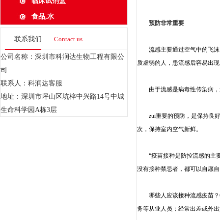
临床试剂盒
食品,水
预防非常重要
联系我们
Contact us
流感
主要通过空气中的飞沫
公司名称：深圳市科润达生物工程有限公
质虚弱的人，患
流感
后容易出现
司
联系人：科润达客服
由于
流感
是病毒性传染病，
地址：深圳市坪山区坑梓中兴路14号中城
生命科学园A栋3层
zui重要的预防，是保持良好
次，保持室内空气新鲜。
“疫苗接种是防控
流感
的主
没有接种禁忌者，都可以自愿自
哪些人应该接种
流感
疫苗？
务等从业人员；经常出差或外出