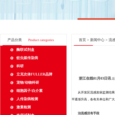
产品分类
Product categories
首页
>
新闻中心
> 流
酶联试剂盒
蚊虫媒传染病
科研
立克次体FULLER品牌
浙江在线01月03日讯
近
宠物/动物科研
细胞因子/白介素
从开发区
流感
发病监测结果
人传染病检测
平逐渐升高，各有关单位和广大
激素检测
治流感没有手段