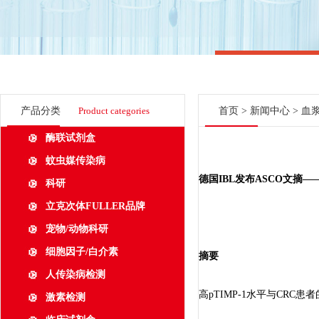
产品分类
Product categories
首页
>
新闻中心
> 血
酶联试剂盒
蚊虫媒传染病
德国IBL发布ASCO文摘—
科研
立克次体FULLER品牌
宠物/动物科研
细胞因子/白介素
摘要
人传染病检测
高pTIMP-1水平与CRC
激素检测