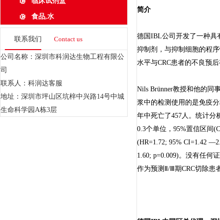
临床试剂盒
简介
食品,水
德国IBL公司开发了一种具有
联系我们
Contact us
抑制剂，与抑制细胞的程序性
公司名称：深圳市科润达生物工程有限公
水平与CRC患者的不良预后
司
联系人：科润达客服
Nils Brünner教授
地址：深圳市坪山区坑梓中兴路14号中城
浆中的检测使用的是免疫分析法
生命科学园A栋3层
年中死亡了457人。统计分析
0.3个单位，95%置信区间
(HR=1.72; 95% CI=1
1.60; p=0.009)。
作为预测Ⅱ/Ⅲ期CRC切除