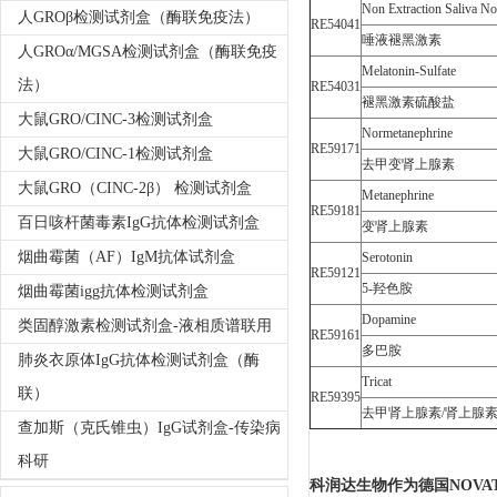
Non Extraction Saliva N
人GROβ检测试剂盒（酶联免疫法）
RE54041
唾液褪黑激素
人GROα/MGSA检测试剂盒（酶联免疫
Melatonin-Sulfate
法）
RE54031
褪黑激素硫酸盐
大鼠GRO/CINC-3检测试剂盒
Normetanephrine
RE59171
大鼠GRO/CINC-1检测试剂盒
去甲变肾上腺素
大鼠GRO（CINC-2β） 检测试剂盒
Metanephrine
RE59181
百日咳杆菌毒素IgG抗体检测试剂盒
变肾上腺素
烟曲霉菌（AF）IgM抗体试剂盒
Serotonin
RE59121
5-羟色胺
烟曲霉菌igg抗体检测试剂盒
Dopamine
类固醇激素检测试剂盒-液相质谱联用
RE59161
多巴胺
肺炎衣原体IgG抗体检测试剂盒（酶
Tricat
联）
RE59395
去甲肾上腺素/肾上腺素
查加斯（克氏锥虫）IgG试剂盒-传染病
科研
科润达生物作为德国NOVAT