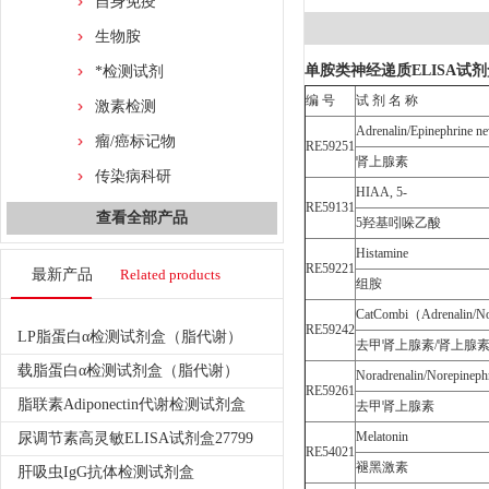
自身免疫
生物胺
单胺类神经递质ELISA试剂
*检测试剂
编 号
试 剂 名 称
激素检测
Adrenalin/Epinephrine n
瘤/癌标记物
RE59251
肾上腺素
传染病科研
HIAA, 5-
RE59131
查看全部产品
5羟基吲哚乙酸
Histamine
RE59221
最新产品
Related products
组胺
CatCombi（Adrenalin/No
RE59242
LP脂蛋白α检测试剂盒（脂代谢）
去甲肾上腺素/肾上腺
载脂蛋白α检测试剂盒（脂代谢）
Noradrenalin/Norepineph
RE59261
脂联素Adiponectin代谢检测试剂盒
去甲肾上腺素
Melatonin
尿调节素高灵敏ELISA试剂盒27799
RE54021
褪黑激素
肝吸虫IgG抗体检测试剂盒