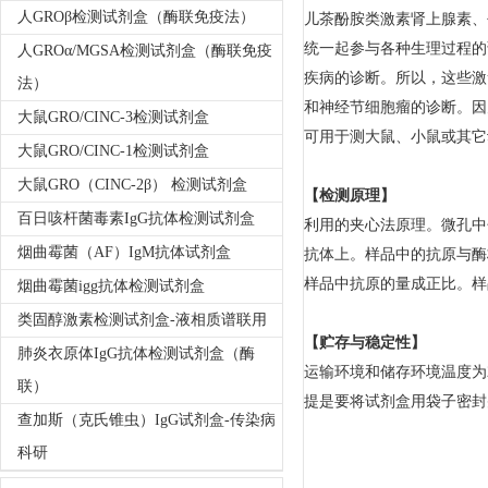
人GROβ检测试剂盒（酶联免疫法）
儿茶酚胺类激素肾上腺素、
统一起参与各种生理过程的
人GROα/MGSA检测试剂盒（酶联免疫
疾病的诊断。所以，这些激
法）
和神经节细胞瘤的诊断。因
大鼠GRO/CINC-3检测试剂盒
可用于测大鼠、小鼠或其它
大鼠GRO/CINC-1检测试剂盒
大鼠GRO（CINC-2β） 检测试剂盒
【检测原理】
百日咳杆菌毒素IgG抗体检测试剂盒
利用的夹心法原理。微孔中
烟曲霉菌（AF）IgM抗体试剂盒
抗体上。样品中的抗原与酶
样品中抗原的量成正比。样
烟曲霉菌igg抗体检测试剂盒
类固醇激素检测试剂盒-液相质谱联用
【贮存与稳定性】
肺炎衣原体IgG抗体检测试剂盒（酶
运输环境和储存环境温度为
联）
提是要将试剂盒用袋子密封
查加斯（克氏锥虫）IgG试剂盒-传染病
科研