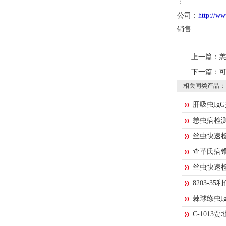
：
公司：
http://
销售
上一篇：
恙
下一篇：
可
相关同类产品：
肝吸虫Ig
恙虫病检
丝虫快速
查革氏病
丝虫快速
8203-3
棘球绦虫Ig
C-101