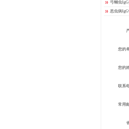
弓蛔虫Ig
恙虫病IgG
您的
您的
联系
常用