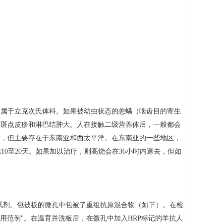
隶属于立克次氏体科。如果被幼虫状态的恙螨（啮齿目的寄生
身斑点皮疹和淋巴结肿大。人在接触二级营养体后，一般都会
病，但主要存在于东南亚和西太平洋。在东南亚的一些地区，
10至20天。如果加以治疗，则高烧会在36小时内退去，但如
免试剂。包被板的微孔中包被了重组抗原混合物（如下）。在检
应用范例"。在温育并洗板后，在微孔中加入HRP标记的羊抗人