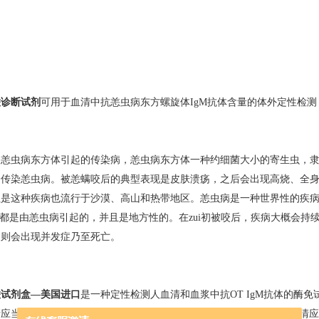
联诊断试剂
可用于血清中抗恙虫病东方螺旋体IgM抗体含量的体外定性检测
由恙虫病东方体引起的传染病，恙虫病东方体一种约细菌大小的寄生虫，
会传染恙虫病。被恙螨咬后的典型表现是皮肤溃疡，之后会出现高烧、全
但是这种疾病也流行于沙漠、高山和热带地区。恙虫病是一种世界性的疾
病都是由恙虫病引起的，并且是地方性的。在zui初被咬后，疾病大概会持续
，则会出现并发症乃至死亡。
联试剂盒—美国进口
是一种定性检测人血清和血浆中抗OT IgM抗体的酶
应当用Inbios的样品稀释液稀释后再加入微孔中，具体请见如下的“血清