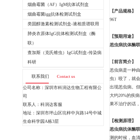
烟曲霉菌（AF）IgM抗体试剂盒
【产品规格】
烟曲霉菌igg抗体检测试剂盒
96T
类固醇激素检测试剂盒-液相质谱联用
肺炎衣原体IgG抗体检测试剂盒（酶
【预期用途】
联）
恙虫病抗体酶
查加斯（克氏锥虫）IgG试剂盒-传染病
【
前言简介】
科研
恙虫病是一种
联系我们
Contact us
虫）咬了，就
出现恙虫病。
公司名称：深圳市科润达生物工程有限公
大约20%的疾
司
果不治疗的话
联系人：科润达客服
地址：深圳市坪山区坑梓中兴路14号中城
【检测原理】
生命科学园A栋3层
恙虫病抗体酶
测的时候，血清