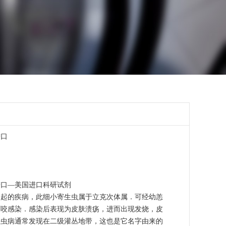
进口
进口—美国进口科研试剂
引起的疾病，此细小寄生虫属于立克次体属．可经幼恙
叮咬感染．感染后表现为皮肤溃疡，进而出现发烧，皮
恙虫病通常发现在二级灌丛地带，这也是它名字由来的