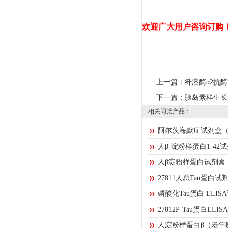
欢迎广大用户咨询订购
上一篇：
纤溶酶α2抗
下一篇：
胰岛素样生长
相关同类产品：
阿尔茨海默症试剂盒
人β-淀粉样蛋白1-4
人β淀粉样蛋白试剂盒（
27811人总Tau蛋白
磷酸化Tau蛋白 ELI
27812P-Tau蛋白EL
人淀粉样蛋白β（老年