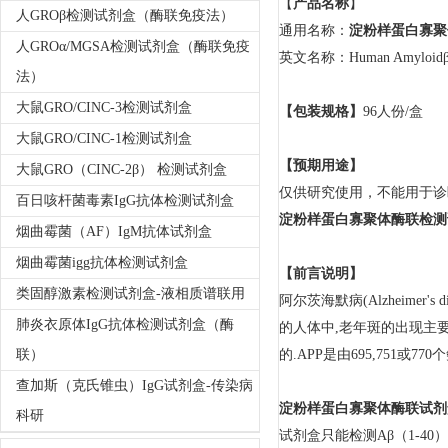
【
产品名称
】
人GROβ检测试剂盒（酶联免疫法）
通用名称：
淀粉样蛋白寡聚
人GROα/MGSA检测试剂盒（酶联免疫
英文名称：Human Amyloidβ Oli
法）
大鼠GRO/CINC-3检测试剂盒
【包装规格】
96人份/盒
大鼠GRO/CINC-1检测试剂盒
【预期用途】
大鼠GRO（CINC-2β） 检测试剂盒
仅供研究使用，不能用于诊
百日咳杆菌毒素IgG抗体检测试剂盒
淀粉样蛋白寡聚体酶联检测
烟曲霉菌（AF）IgM抗体试剂盒
烟曲霉菌igg抗体检测试剂盒
【前言说明】
类固醇激素检测试剂盒-液相质谱联用
阿尔茨海默病(Alzheimer
肺炎衣原体IgG抗体检测试剂盒（酶
的人体中,老年斑的出现主要是
联）
的.APP是由695,751
查加斯（克氏锥虫）IgG试剂盒-传染病
淀粉样蛋白寡聚体酶联试剂
科研
试剂盒只能检测Aβ（1-40