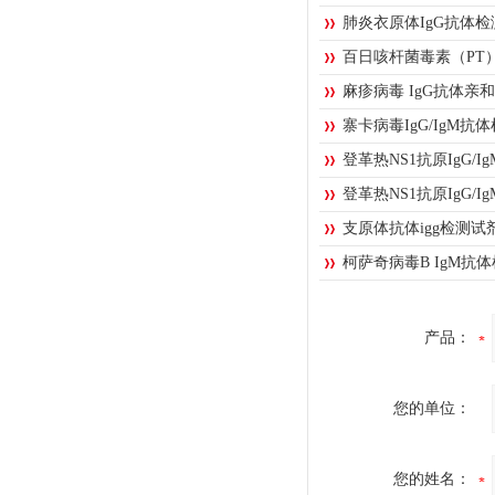
肺炎衣原体IgG抗体
百日咳杆菌毒素（PT）
麻疹病毒 IgG抗体亲
寨卡病毒IgG/IgM抗
登革热NS1抗原IgG/
登革热NS1抗原IgG/
支原体抗体igg检测试剂盒
柯萨奇病毒B IgM抗
产品：
您的单位：
您的姓名：