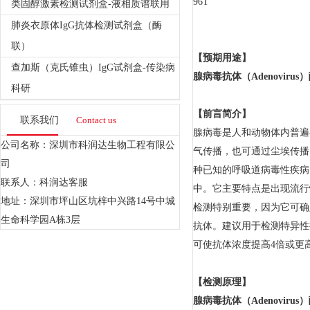
96T
类固醇激素检测试剂盒-液相质谱联用
肺炎衣原体IgG抗体检测试剂盒（酶
联）
【预期用途】
查加斯（克氏锥虫）IgG试剂盒-传染病
腺病毒抗体（Adenoviru
科研
【前言简介】
联系我们
Contact us
腺病毒是人和动物体内普遍
公司名称：深圳市科润达生物工程有限公
气传播，也可通过尘埃传播
司
种已知的呼吸道病毒性疾病
联系人：科润达客服
中。它主要特点是出现流行
地址：深圳市坪山区坑梓中兴路14号中城
检测特别重要，因为它可确
生命科学园A栋3层
抗体。建议用于检测特异性
可使抗体浓度提高4倍或更
【检测原理】
腺病毒抗体（Adenoviru