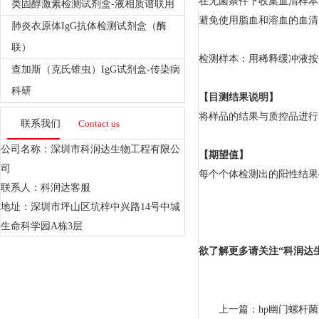
在无菌条件下收集血清样本。
类固醇激素检测试剂盒-液相质谱联用
避免使用脂血和溶血的血清
肺炎衣原体IgG抗体检测试剂盒（酶
联）
检测样本：用稀释缓冲液按1
查加斯（克氏锥虫）IgG试剂盒-传染病
科研
【目测结果说明】
将样品的结果与质控品进行
联系我们
Contact us
公司名称：深圳市科润达生物工程有限公
【期望值】
司
每个个体检测出的阳性结果
联系人：科润达客服
地址：深圳市坪山区坑梓中兴路14号中城
生命科学园A栋3层
欲了解更多请关注“科润达
上一篇：
hp幽门螺杆菌