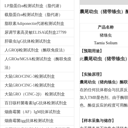
LP脂蛋白α检测试剂盒（脂代谢）
囊尾幼虫（猪带绦虫）
载脂蛋白α检测试剂盒（脂代谢）
脂联素Adiponectin代谢检测试剂盒
产品名称
尿调节素高灵敏ELISA试剂盒27799
猪绦虫
肝吸虫IgG抗体检测试剂盒
Taenia Solium
人GROβ检测试剂盒（酶联免疫法）
【预期用途】
囊尾幼虫（猪带绦虫
人GROα/MGSA检测试剂盒（酶联免疫
此
法）
【实验原理】
大鼠GRO/CINC-3检测试剂盒
囊尾幼虫（猪肉绦虫）酶联
大鼠GRO/CINC-1检测试剂盒
在的任何抗体都会与抗原反
大鼠GRO（CINC-2β） 检测试剂盒
加入TMB显色剂。由于酶
百日咳杆菌毒素IgG抗体检测试剂盒
色。酶促反应的程度可用酶
烟曲霉菌（AF）IgM抗体试剂盒
烟曲霉菌igg抗体检测试剂盒
【样本采集与储存】