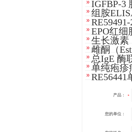
IGFBP
组胺ELI
RE5949
EPO红
生长激素
雌酮（Es
总IgE 
单纯疱疹病
RE564
产品：
您的单位：