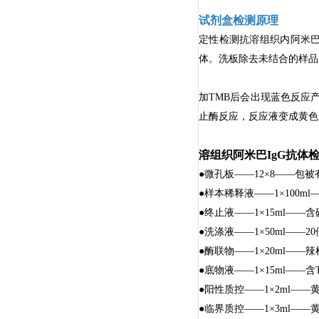
试剂盒
检测原理
定性检测抗溶组织内阿米巴
体。洗板除去未结合的样品
加TMB后会出现蓝色反应
止酶反应，反应液变成黄色。
溶组织阿米巴IgG抗体检测
●微孔板——12×8——包
●样本稀释液——1×100m
●终止液——1×15ml——含
●洗涤液——1×50ml——20倍
●酶联物——1×20ml—
●底物液——1×15ml——
●阳性质控——1×2ml—
●临界质控——1×3ml—