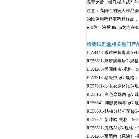
温育之后，微孔板内试剂的
注意：高阳性的病人样品会
的比例用稀释液稀释样品，
●加终止液后30min之内在45
检测试剂盒相关热门产
EIA4448-艰难梭菌毒素A+
RE56611-麻疹病毒IgG-规
EIA4208-类圆线虫-规格：
EIA3513-猪绦虫IgG-规格
RE57011-沙眼衣原体IgG-
RE56161-白色念珠菌IgA-
RE56641-腮腺炎病毒IgG-
RE56591-结核分枝杆菌IgG
RE59321-新喋呤-规格：96
RE56511-流感AIgG-规格
EIA4205-军团菌（尿液）-