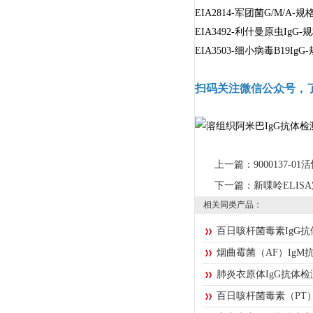
EIA2814-军团菌G/M/A-
EIA3492-利什曼原虫IgG-
EIA3503-细小病毒B19Ig
扫码关注微信公众号，
上一篇：
9000137-
下一篇：
新喋呤ELISA
相关同类产品：
百日咳杆菌毒素IgG
烟曲霉菌（AF）IgM
肺炎衣原体IgG抗体
百日咳杆菌毒素（PT）