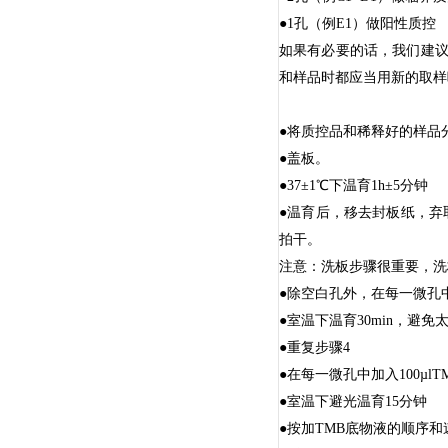
●1孔（例E1）做阳性质控
如果有必要的话，我们建
和样品时都应当用新的取样吸
●将质控品和稀释好的样品分
●盖板。
●37±1℃下温育1h±5分钟
●温育后，移去封板纸，弃
拍干。
注意：洗板步骤很重要，洗
●除空白孔外，在每一微孔中
●室温下温育30min，避免
●重复步骤4
●在每一微孔中加入100µlT
●室温下避光温育15分钟
●按加TMB底物液的顺序和