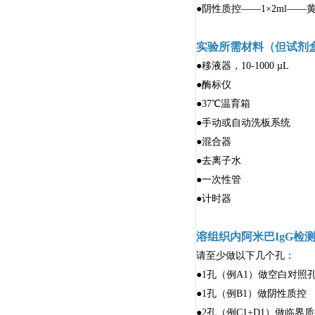
●阴性质控——1×2ml—
实验所需材料（但试剂
●移液器，10-1000 µL
●酶标仪
●37℃温育箱
●手动或自动洗板系统
●混合器
●去离子水
●一次性管
●计时器
溶组织内阿米巴IgG检
请至少做以下几个孔：
●1孔（例A1）做空白对照
●1孔（例B1）做阴性质控
●2孔（例C1+D1）做临界