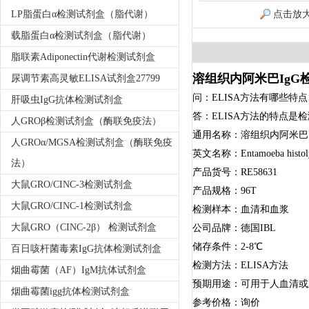
LP脂蛋白α检测试剂盒（脂代谢）
点击放
载脂蛋白α检测试剂盒（脂代谢）
脂联素Adiponectin代谢检测试剂盒
溶组织内阿米巴Ig
尿调节素高灵敏ELISA试剂盒27799
问：ELISA方法有哪些特点
肝吸虫IgG抗体检测试剂盒
答：ELISA方法的特点
人GROβ检测试剂盒（酶联免疫法）
通用名称：溶组织内阿米巴
人GROα/MGSA检测试剂盒（酶联免疫
英文名称：Entamoeba histoly
法）
产品货号：RE58631
大鼠GRO/CINC-3检测试剂盒
产品规格：96T
大鼠GRO/CINC-1检测试剂盒
检测样本：血清和血浆
大鼠GRO（CINC-2β） 检测试剂盒
公司品牌：德国IBL
储存条件：2-8℃
百日咳杆菌毒素IgG抗体检测试剂盒
检测方法：ELISA方法
烟曲霉菌（AF）IgM抗体试剂盒
预期用途：可用于人血清或
烟曲霉菌igg抗体检测试剂盒
参考价格：询价