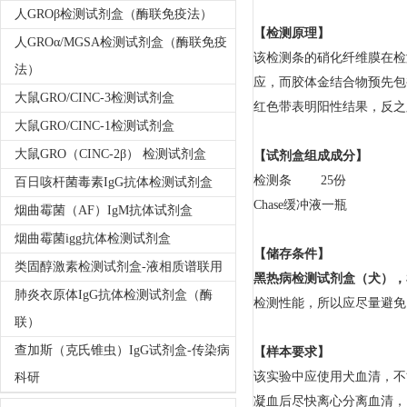
人GROβ检测试剂盒（酶联免疫法）
【检测原理】
人GROα/MGSA检测试剂盒（酶联免疫
该检测条的硝化纤维膜在检
法）
应，而胶体金结合物预先包
大鼠GRO/CINC-3检测试剂盒
红色带表明阳性结果，反之
大鼠GRO/CINC-1检测试剂盒
大鼠GRO（CINC-2β） 检测试剂盒
【试剂盒组成成分】
检测条 25份
百日咳杆菌毒素IgG抗体检测试剂盒
Chase缓冲液一瓶
烟曲霉菌（AF）IgM抗体试剂盒
烟曲霉菌igg抗体检测试剂盒
【储存条件】
类固醇激素检测试剂盒-液相质谱联用
黑热病检测试剂盒（犬），
肺炎衣原体IgG抗体检测试剂盒（酶
检测性能，所以应尽量避免
联）
查加斯（克氏锥虫）IgG试剂盒-传染病
【样本要求】
该实验中应使用
犬
血清，不
科研
凝血后尽快离心分离血清，