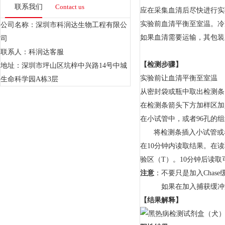
联系我们
Contact us
应在采集血清后尽快进行实
实验前血清平衡至室温。冷
公司名称：深圳市科润达生物工程有限公
如果血清需要运输，其包装
司
联系人：科润达客服
【检测步骤】
地址：深圳市坪山区坑梓中兴路14号中城
实验前让血清平衡至室温
生命科学园A栋3层
从密封袋或瓶中取出检测条
在检测条箭头下方加样区加入
在小试管中，或者96孔的组织
将检测条插入小试管或
在10分钟内读取结果。在
验区（T）。10分钟后读
注意
：不要只是加入Chas
如果在加入捕获缓冲
【结果解释】