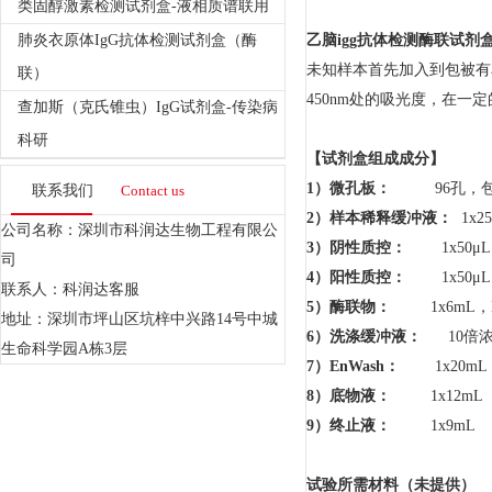
类固醇激素检测试剂盒-液相质谱联用
肺炎衣原体IgG抗体检测试剂盒（酶
乙脑igg抗体检测酶联试剂
未知
样本首先加入到包被有
联）
450nm
处的吸光度，在一定
查加斯（克氏锥虫）IgG试剂盒-传染病
科研
【试剂盒组成成分】
1）
微孔板：
96
孔
，
联系我们
Contact us
2）
样本稀释缓冲液：
1x2
公司名称：深圳市科润达生物工程有限公
3）
阴性质控：
1x50
μ
L
司
4）
阳性质控：
1x50
μ
L
联系人：科润达客服
5）
酶联物：
1x6mL
，
地址：深圳市坪山区坑梓中兴路14号中城
6）
洗涤缓冲液：
10
倍
生命科学园A栋3层
7）
EnWash：
1x20mL
8）
底物液：
1x12mL
9）
终止液：
1x9mL
试验
所需材料（未提供）