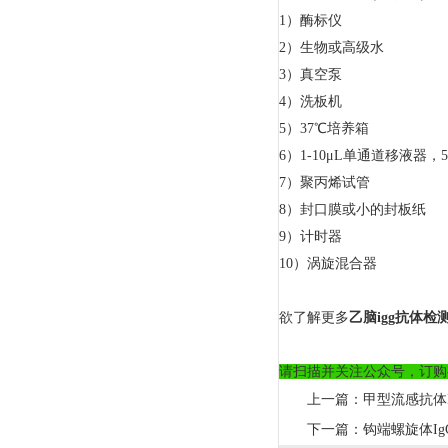
1）
酶标仪
2）
生物或高级水
3）
真空泵
4）
洗板机
5）
37
℃培养箱
6）
1-10
μ
L
单通道移液器，
5
7）
聚丙烯试管
8）
封口膜或小的封板纸
9）
计时器
10）
涡旋混合器
欲了解更多
乙脑igg抗体
请扫描并关注公众号，订购
上一篇：
甲型流感抗体
下一篇：
钩端螺旋体Ig