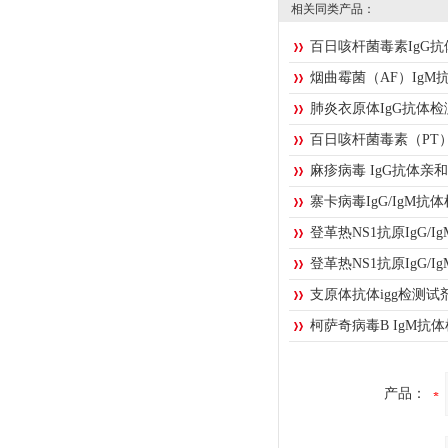
相关同类产品：
百日咳杆菌毒素IgG
烟曲霉菌（AF）IgM
肺炎衣原体IgG抗体
百日咳杆菌毒素（PT）
麻疹病毒 IgG抗体亲
寨卡病毒IgG/IgM抗
登革热NS1抗原IgG/
登革热NS1抗原IgG/
支原体抗体igg检测试剂盒
柯萨奇病毒B IgM抗
产品：