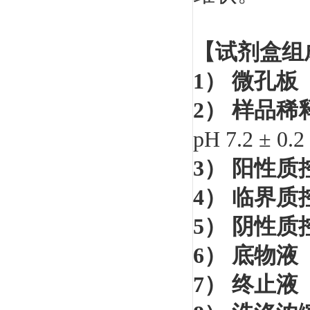
【试剂盒组
1）
微孔板
2）
样品稀
pH 7.2
±
0.2
3）
阳性质
4）
临界质
5）
阴性质
6）
底物液
7）
终止液