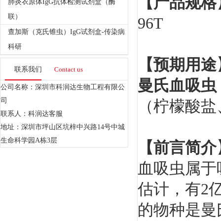
【产品规格
肺炎衣原体IgG抗体检测试剂盒（酶
联）
96
T
查加斯（克氏锥虫）IgG试剂盒-传染病
科研
【预期用途
联系我们
Contact us
曼氏血吸虫 I
公司名称：深圳市科润达生物工程有限公
司
（柠檬酸盐
联系人：科润达客服
地址：深圳市坪山区坑梓中兴路14号中城
生命科学园A栋3层
【前言简介
血吸虫属于
估计，有
2
的物种是曼