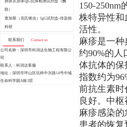
肺炎衣原体IgG抗体检测试剂盒（酶
150-25
联）
株特异性和
查加斯（克氏锥虫）IgG试剂盒-传染病
活性。
科研
麻疹是一种
联系我们
Contact us
公司名称：深圳市科润达生物工程有限公
约90%的
司
体抗体的保
联系人：科润达客服
地址：深圳市坪山区坑梓中兴路14号中城
指数约为
9
生命科学园A栋3层
前抗生素时
良好。中枢
麻疹感染的
患者的恢复预