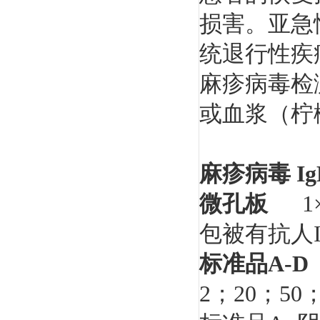
损害。亚急
统退行性疾
麻疹病毒检
或血浆（柠
麻疹病毒 I
微孔板
1
包被有抗人
标准品
A-D
2
；
20
；
50