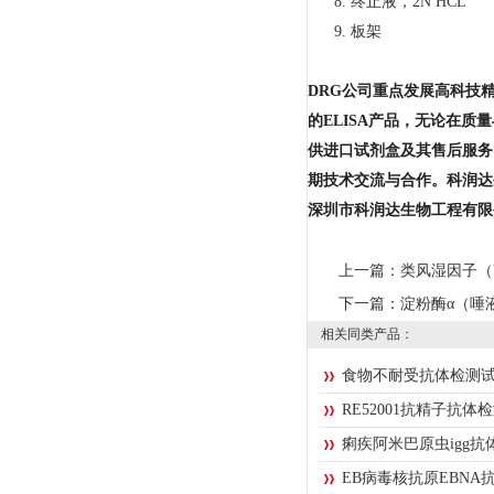
8.
终止液，
2N HCL
9.
板架
DRG公司重点发展高科技
的ELISA产品，无论在
供进口试剂盒及其售后服务
期技术交流与合作。科润达
深圳市科润达生物工程有限
上一篇：
类风湿因子（R
下一篇：
淀粉酶α（唾液
相关同类产品：
食物不耐受抗体检测
RE52001抗精子抗
痢疾阿米巴原虫igg
EB病毒核抗原EBNA抗