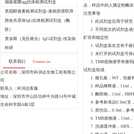
烟曲霉菌igg抗体检测试剂盒
去，样品中的人胰淀粉酶浓
类固醇激素检测试剂盒-液相质谱联用
注意事项
肺炎衣原体IgG抗体检测试剂盒（酶
1.
此试剂盒仅用于研究
联）
2.
不同批次的试剂盒成
贮存和稳定性
查加斯（克氏锥虫）IgG试剂盒-传染病
1.
试剂盒装在含有干燥
科研
2.
未打开的试剂盒可保
联系我们
Contact us
3.
TMB
底物液带有微弱
试剂盒组成
公司名称：深圳市科润达生物工程有限公
1.
微孔板，
96T
，包被
司
2.
样品稀释液，
11ml
，
联系人：科润达客服
3.
酶联物，
11ml
，
HRP
地址：深圳市坪山区坑梓中兴路14号中城
4.
参考标准品
0.3ml/
支
生命科学园A栋3层
5.
质控品，
0.3ml
，参
6.
TMB
底物液，
11ml
，
7.
洗涤缓冲液，
100X
，