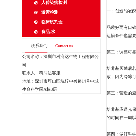
人传染病检测
一：创造*的保
激素检测
临床试剂盒
品质好而有口
食品,水
运输条件也需
联系我们
Contact us
第二：调整可
公司名称：深圳市科润达生物工程有限公
司
培养基灭菌后
联系人：科润达客服
放，因为冷冻
地址：深圳市坪山区坑梓中兴路14号中城
生命科学园A栋3层
第三：营造的
培养基应避光
的时间在一周
第四：做好科