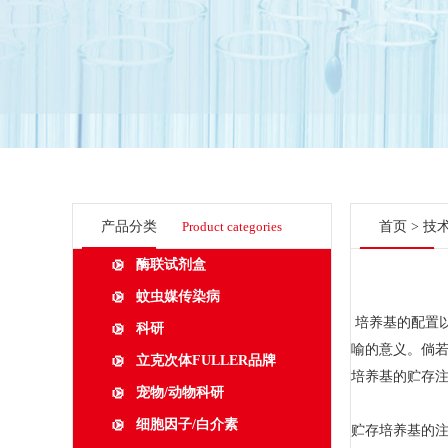
产品分类
Product categories
首页
>
技
酶联试剂盒
蚊虫媒传染病
培养基的配置
科研
喻的意义。倘
立克次体FULLER品牌
培养基的贮存
宠物/动物科研
细胞因子/白介素
贮存培养基的