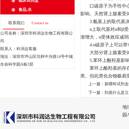
临床试剂盒
口碳原子为手性中心，
食品,水
影响。天然肾上腺素受
3.氨基上的取代基决
联系我们
Contact us
n上取代基对α和β受
公司名称：深圳市科润达生物工程有限公
渐增大，α受体效应减弱
司
4.α碳原子上可以带
联系人：科润达客服
大部分肾上腺素受体激
地址：深圳市坪山区坑梓中兴路14号中城
5.苯环上酚羟基影响
生命科学园A栋3层
苯环上酚羟基的存在一般
类。但此类化合物极易
上一篇：
新喋呤试剂盒
下一篇：
到底什么是立
地
园