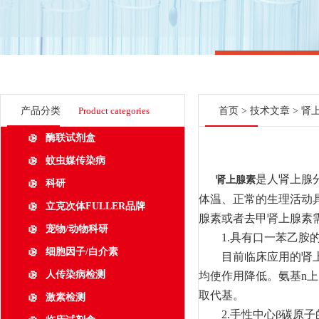
产品分类
Product categories
首页
>
技术文章
> 肾
酶联试剂盒
蚊虫媒传染病
是人肾上腺
肾上腺素
科研
体温、正常的生理活动
立克次体FULLER品牌
腺素或者去甲肾上腺素
宠物/动物科研
1.具有口一苯乙胺的
细胞因子/白介素
目前临床应用的肾上腺
人传染病检测
均使作用降低。氨基n
取代基。
激素检测
2.手性中心β碳原子