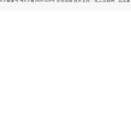
ICP备案号:
粤ICP备18097826号
管理登陆
技术支持：
化工仪器网
总流量