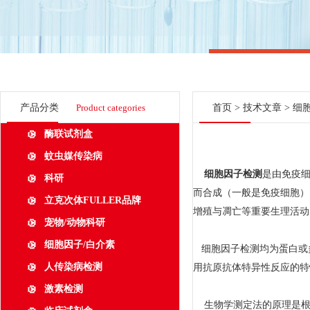
产品分类
Product categories
首页
>
技术文章
> 细
酶联试剂盒
蚊虫媒传染病
细胞因子检测
是由免疫细
科研
而合成（一般是免疫细胞）
立克次体FULLER品牌
增殖与凋亡等重要生理活动
宠物/动物科研
细胞因子/白介素
细胞因子检测均为蛋白或
人传染病检测
用抗原抗体特异性反应的特
激素检测
生物学测定法的原理是根据