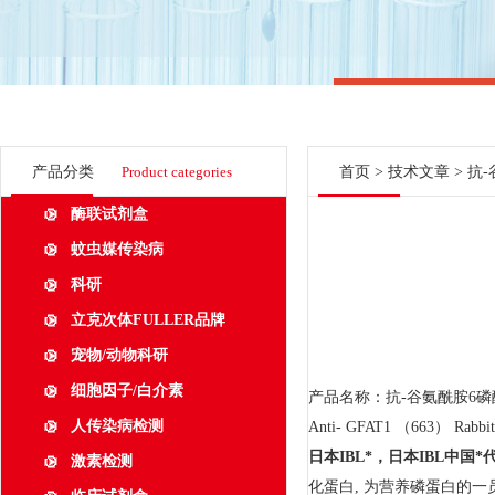
产品分类
Product categories
首页
>
技术文章
> 抗
酶联试剂盒
蚊虫媒传染病
科研
立克次体FULLER品牌
宠物/动物科研
细胞因子/白介素
产品名称：抗-
谷氨酰胺6
磷
人传染病检测
Anti-
GFAT1
（663） Rabbit I
日本
IBL
*，日本
IBL
中国*
激素检测
化蛋白, 为营养磷蛋白的一员