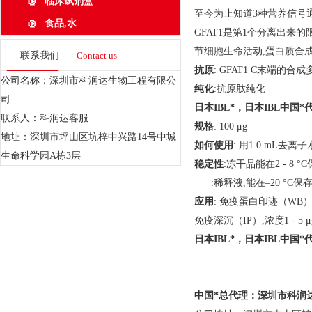
临床试剂盒
至今为止知道3种营养信号通
食品,水
GFAT1是第1个分离出
节细胞生命活动,蛋白质合成
联系我们
Contact us
抗原
: GFAT1 C末端的合成
公司名称：深圳市科润达生物工程有限公
纯化
:抗原肽纯化
司
日本
IBL
*，日本
IBL
中国*
联系人：科润达客服
规格
: 100 μg
地址：深圳市坪山区坑梓中兴路14号中城
如何使用
: 用1.0 mL去离
生命科学园A栋3层
稳定性
:冻干品能在2 - 8 °
:稀释液,能在–20 °C保存
应用
: 免疫蛋白印迹（WB）,浓度
免疫深沉（IP）,浓度1 - 5 μg /
日本
IBL
*，日本
IBL
中国*
中国*总代理：深圳市科润