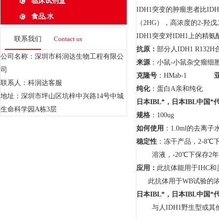
临床试剂盒
IDH1突变的肿瘤患者比I
食品,水
（2HG），高浓度的2-
IDH1突变对IDH1上的精
联系我们
Contact us
抗原：
部分人IDH1 R132
公司名称：深圳市科润达生物工程有限公
来源
：小鼠-小鼠杂交瘤细
司
克隆号
：HMab-1
联系人：科润达客服
纯化
：蛋白A亲和纯化
地址：深圳市坪山区坑梓中兴路14号中城
日本
IBL
*，日本
IBL
中国*
生命科学园A栋3层
规格
：100ug
如何使用
：1.0ml的去离子
稳定性
：冻干产品，2-8℃
溶液，-20℃下保存2年
应用：
此抗体能用于IHC和
此抗体用于WB试验的浓度为
日本
IBL
*，日本
IBL
中国*
与人IDH1野生型或其他