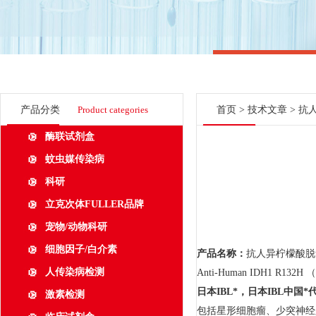
产品分类
Product categories
首页
>
技术文章
> 抗
酶联试剂盒
蚊虫媒传染病
科研
立克次体FULLER品牌
宠物/动物科研
细胞因子/白介素
产品名称：
抗人异柠檬酸脱
人传染病检测
Anti-Human IDH1 R132H 
日本
IBL
*，日本
IBL
中国*
激素检测
包括星形细胞瘤、少突神经