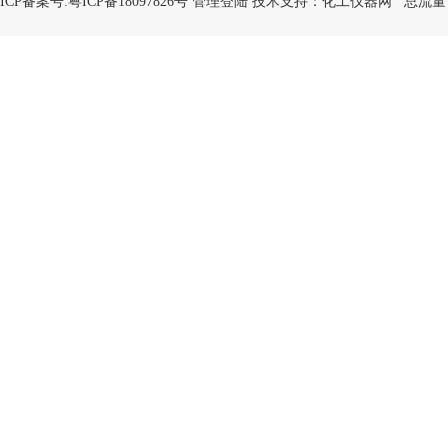
ICP备案号:
粤ICP备18097826号
管理登陆
技术支持：
化工仪器网
总流量