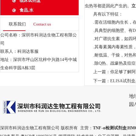
临床试剂盒
虫热等都是因此产生的。
立
食品,水
具有以下特征：
.需在活细胞内生长，在
联系我们
Contact us
.具典型的细胞壁、有DN
公司名称：深圳市科润达生物工程有限公
.对广谱抗生素，如四环
司
.其毒素属内毒素性质，
联系人：科润达客服
.耐低温、干燥，对热和
地址：深圳市坪山区坑梓中兴路14号中城
.除Q热、战壕热及痘症
生命科学园A栋3层
上一篇：
你足够了解阿
下一篇：
ELISA试
地
园
深圳市科润达生物工程有限公司 版权所有 主营：
TNF-α检测试剂盒
|
HM