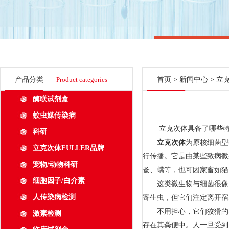
产品分类
Product categories
首页
>
新闻中心
> 立
酶联试剂盒
蚊虫媒传染病
立克次体具备了哪些特
科研
立克次体
为原核细菌型
立克次体FULLER品牌
行传播。它是由某些致病微
宠物/动物科研
蚤、螨等，也可因家畜如猫
细胞因子/白介素
这类微生物与细菌很像，
人传染病检测
寄生虫，但它们注定离开宿
不用担心，它们狡猾的很
激素检测
存在其粪便中。人一旦受到