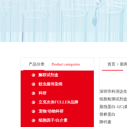
产品分类
Product categories
首页
>
新
酶联试剂盒
蚊虫媒传染病
深圳市科润达生
科研
组胺检测试剂
立克次体FULLER品牌
脂筏蛋白-1(C)多
宠物/动物科研
骨桥蛋白
细胞因子/白介素
降钙素