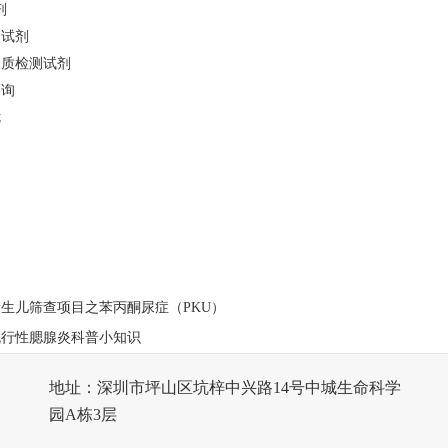
剂
测试剂
递质检测试剂
咨询
优
新生儿筛查项目之苯丙酮尿症（PKU）
流行性腮腺炎科普小知识
地址：深圳市坪山区坑梓中兴路14号中城生命科学
园A栋3层