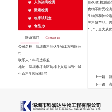
人传染病检测
HMGB1检测试
食物不耐受检
激素检测
生物胺和神经
临床试剂盒
等科研产品。
食品,水
*，*，量大从
联系我们
Contact us
公司名称：深圳市科润达生物工程有限公
司
联系人：科润达客服
地址：深圳市坪山区坑梓中兴路14号中城
生命科学园A栋3层
上一篇：
下一篇：