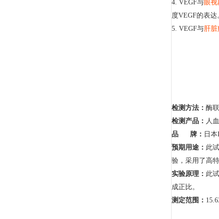
4. VEGF与
眼视
度VEGF的表达
5. VEGF与
肝脏
检测方法：
酶
检测产品：
人血
品 牌：
日本I
预期用途：
此
验，采用了高
实验原理：
此
成正比。
测定范围：
15.6