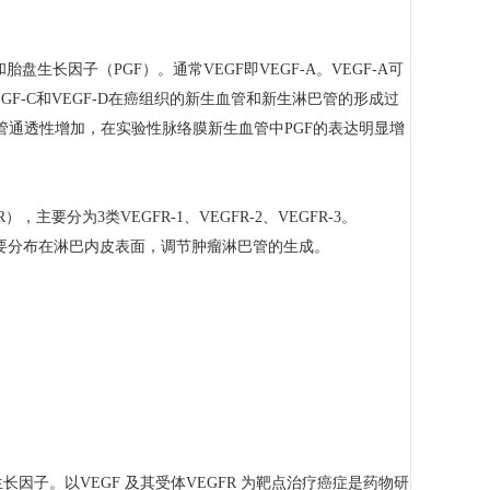
和胎盘生长因子（PGF）。通常VEGF即VEGF-A。VEGF-A可
F-C和VEGF-D在癌组织的新生血管和新生淋巴管的形成过
血管通透性增加，在实验性脉络膜新生血管中PGF的表达明显增
分为3类VEGFR-1、VEGFR-2、VEGFR-3。
-3主要分布在淋巴内皮表面，调节肿瘤淋巴管的生成。
长因子。以VEGF 及其受体VEGFR 为靶点治疗癌症是药物研