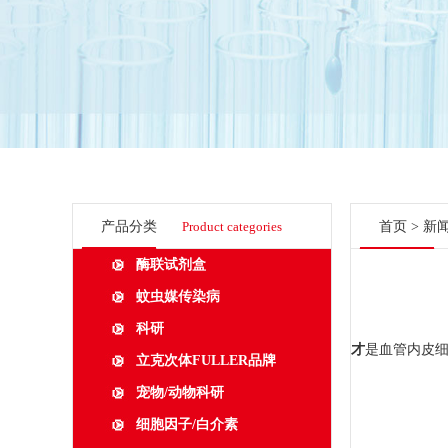
产品分类
Product categories
首页
>
新
酶联试剂盒
蚊虫媒传染病
科研
才
是血管内皮
立克次体FULLER品牌
宠物/动物科研
细胞因子/白介素