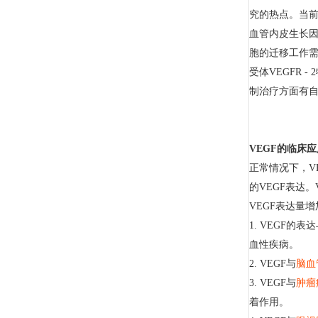
究的热点。当前
血管内皮生长因
胞的迁移工作需
受体VEGFR
制治疗方面有
VEGF的临床
正常情况下，V
的VEGF表达
VEGF表达量增
1. VEGF的表
血性疾病。
2. VEGF与
脑血
3. VEGF与
肿瘤
着作用。