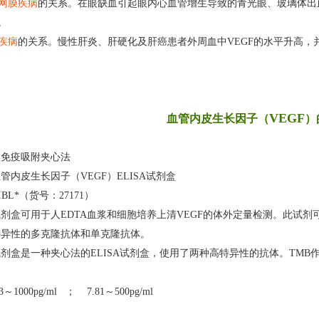
网膜疾病
的关系。在眼缺血引起眼内心血管增生导致的青光眼、玻璃体出
。
疾病
的关系。慢性肝炎、肝硬化及肝癌患者外周血中VEGF的水平升高，
VEGF
血管内皮生长因子（
）
联免疫吸附夹心法
管内皮生长因子（VEGF）ELISA试剂盒
BL*（货号：27171）
试剂盒可用于人
EDTA
血浆和细胞培养上清
V
EGF
的体外定量检测。此试剂
特异性的多克隆抗体和单克隆抗体。
试剂盒是一种夹心法的
ELISA
试剂盒，使用了两种高特异性的抗体。
TMB
3
～
1000pg/ml ；
7.81
～
500pg/ml