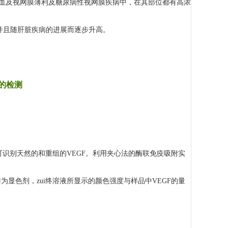
血及视网膜薄利及糖尿病性视网膜疾病中，在其部位都有高浓
并且随肝脏疾病的进展而逐步升高。
的检测
可识别天然的和重组的
VEGF
。利用夹心法的酶联免疫吸附实
作为显色剂，zui终溶液所显示的颜色强度与样品中
VEGF
的量