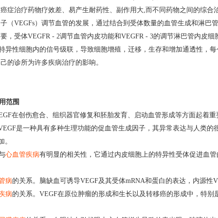
癌症治疗药物疗效差、易产生耐药性、副作用大,而不同药物之间的综合
子（VEGFs）调节血管的发展，通过结合到受体数量的血管生成和淋巴管。
要，受体VEGFR - 2调节血管内皮功能和VEGFR - 3的调节淋巴管
 - 2特异性细胞内的信号级联，导致细胞增殖，迁移，生存和增加通透性，每个
自己的诊所为许多疾病治疗的影响。
应用范围
EGF在创伤愈合、组织器官修复和胚胎发育、启动血管形成等方面起着重
。VEGF是一种具有多种生理功能的促血管生成因子，其异常表达与人类
加。
达与
心血管疾病
有明显的相关性，它通过内皮细胞上的特异性受体促进血管
管病
的关系。脑缺血可诱导VEGF及其受体mRNA和蛋白的表达，内源性
疾病
的关系。VEGF在原位肿瘤的形成和生长以及转移癌的形成中，特