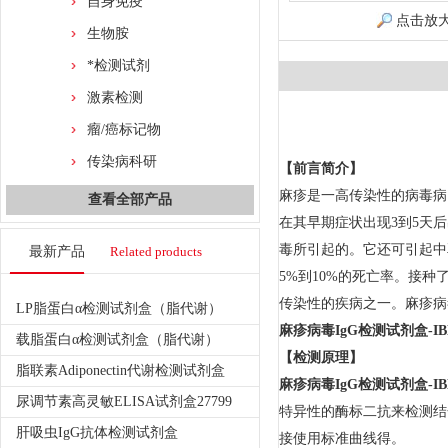
自身免疫
点击放
生物胺
*检测试剂
激素检测
瘤/癌标记物
传染病科研
【前言简介】
麻疹是一高传染性的病毒病
查看全部产品
在其早期症状出现
3
到
5
天后
毒所引起的。它还可引起中
最新产品
Related products
5%
到
10%
的死亡率。接种
传染性的疾病之一。麻疹病
LP脂蛋白α检测试剂盒（脂代谢）
麻疹病毒IgG检测试剂盒-IB
载脂蛋白α检测试剂盒（脂代谢）
【检测原理】
脂联素Adiponectin代谢检测试剂盒
麻疹病毒IgG检测试剂盒-IB
尿调节素高灵敏ELISA试剂盒27799
特异性的酶标二抗来检测结
肝吸虫IgG抗体检测试剂盒
接使用标准曲线得。