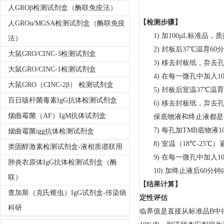
人GROβ检测试剂盒（酶联免疫法）
【检测
步骤
】
人GROα/MGSA检测试剂盒（酶联免疫
1)
加
100
µL
标准品，质
法）
2)
封板后
37
℃温育
60
分
大鼠GRO/CINC-3检测试剂盒
3)
移去封板纸，弃去
大鼠GRO/CINC-1检测试剂盒
4)
在每一微孔中加入
1
大鼠GRO（CINC-2β） 检测试剂盒
5)
封板后室温
37
℃温育
百日咳杆菌毒素IgG抗体检测试剂盒
6)
移去封板纸，弃去
烟曲霉菌（AF）IgM抗体试剂盒
保底物液和终止液都是
7)
每孔加
TMB
底物液
1
烟曲霉菌igg抗体检测试剂盒
8)
室温（
18
℃
-25
℃）
类固醇激素检测试剂盒-液相质谱联用
9)
在每一微孔中加入
1
肺炎衣原体IgG抗体检测试剂盒（酶
10)
加终止液后
60
分钟
联）
【结果计算】
查加斯（克氏锥虫）IgG试剂盒-传染病
定性评估
科研
临界值是直接从标准品
B
中