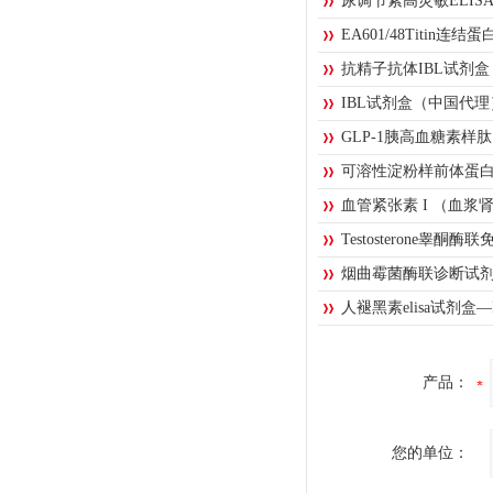
尿调节素高灵敏ELISA
EA601/48Titin
抗精子抗体IBL试剂
IBL试剂盒（中国代理
GLP-1胰高血糖素样肽
可溶性淀粉样前体蛋白
血管紧张素 I （血
Testosterone睾酮
烟曲霉菌酶联诊断试
人褪黑素elisa试剂盒—
产品：
您的单位：