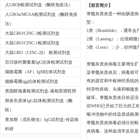
人GROβ检测试剂盒（酶联免疫法）
【前言简介】
脊髓灰质炎是一种由肠道病
人GROα/MGSA检测试剂盒（酶联免疫
型：
法）
1类（Brunhilde）：通
大鼠GRO/CINC-3检测试剂盒
2类（Lansing）：出现
大鼠GRO/CINC-1检测试剂盒
3类（Leon）：少，但伴
大鼠GRO（CINC-2β） 检测试剂盒
百日咳杆菌毒素IgG抗体检测试剂盒
脊髓灰质炎病毒主要增生扩
烟曲霉菌（AF）IgM抗体试剂盒
染脊髓灰质炎后，病毒就可
有的器官和中枢神经系统的
烟曲霉菌igg抗体检测试剂盒
特异性疾病、头痛和喉咙发
类固醇激素检测试剂盒-液相质谱联用
破坏。脊髓灰质炎目前还没
肺炎衣原体IgG抗体检测试剂盒（酶
但WHO已开始了巨大的工
联）
喉冲洗物中的传染原或检测
查加斯（克氏锥虫）IgG试剂盒-传染病
脊髓灰质炎病毒必须分别检测
科研
炎病毒。这种血清学反应是