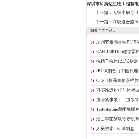
深圳市科润达生物工程有限
上一篇：
人细小病毒b1
下一篇：
呼吸道合胞病
相关同类产品：
尿调节素高灵敏ELISA
EA601/48Titin
抗精子抗体IBL试剂
IBL试剂盒（中国代理
GLP-1胰高血糖素样肽
可溶性淀粉样前体蛋白
血管紧张素 I （血
Testosterone睾酮
烟曲霉菌酶联诊断试
人褪黑素elisa试剂盒—