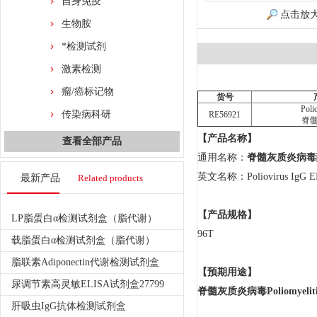
自身免疫
点击放
生物胺
*检测试剂
激素检测
瘤/癌标记物
货号
Poli
传染病科研
RE56921
脊髓
【产品名称】
查看全部产品
通用名称：
脊髓灰质炎病毒
英文名称：Poliovirus IgG E
最新产品
Related products
【产品规格】
LP脂蛋白α检测试剂盒（脂代谢）
96T
载脂蛋白α检测试剂盒（脂代谢）
脂联素Adiponectin代谢检测试剂盒
【预期用途】
尿调节素高灵敏ELISA试剂盒27799
脊髓灰质炎病毒Poliomyeli
肝吸虫IgG抗体检测试剂盒