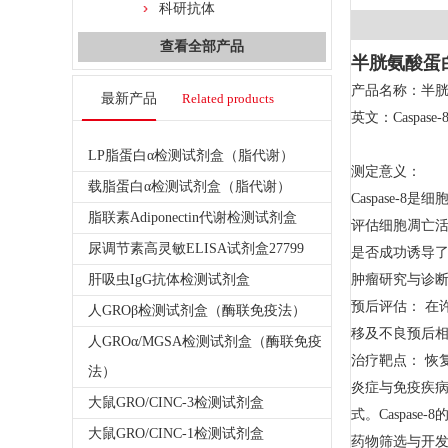
科研抗体
查看全部产品
半胱氨酸蛋白
产品名称：半胱
最新产品
Related products
英文：Caspase-
LP脂蛋白α检测试剂盒（脂代谢）
测定意义：
载脂蛋白α检测试剂盒（脂代谢）
Caspase
脂联素Adiponectin代谢检测试剂盒
评估细胞凋亡活
尿调节素高灵敏ELISA试剂盒27799
是否成功诱导
肝吸虫IgG抗体检测试剂盒
肿瘤研究与诊
预后评估： 在
人GROβ检测试剂盒（酶联免疫法）
移及不良预后
人GROα/MGSA检测试剂盒（酶联免疫
治疗靶点： 恢
法）
炎症与免疫疾病研
大鼠GRO/CINC-3检测试剂盒
式。Caspas
大鼠GRO/CINC-1检测试剂盒
药物筛选与开发