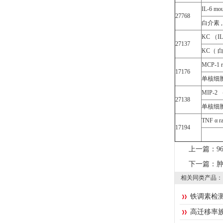
IL-6 mo
27768
白介素 
KC （IL
27137
KC（ 白
MCP-1 r
17176
单核细胞
MIP-2 
27138
单核细胞
TNF α ra
17194
上一篇：
9
下一篇：
肿
相关同类产品：
铁调素检
高迁移率族