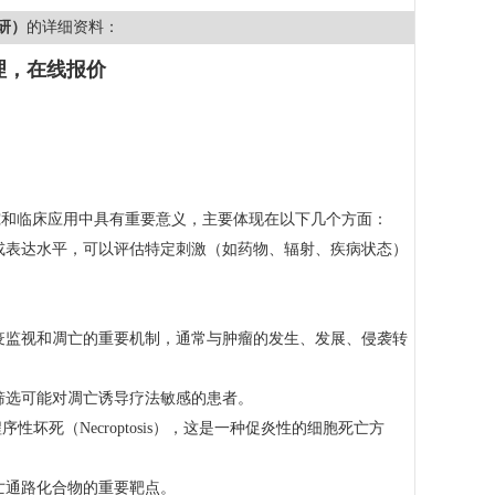
研）
的详细资料：
理，在线报价
础研究和临床应用中具有重要意义，主要体现在以下几个方面：
活性或表达水平，可以评估特定刺激（如药物、辐射、疾病状态）
体免疫监视和凋亡的重要机制，通常与肿瘤的发生、发展、侵袭转
助于筛选可能对凋亡诱导疗法敏感的患者。
序性坏死（Necroptosis），这是一种促炎性的细胞死亡方
死亡通路化合物的重要靶点。