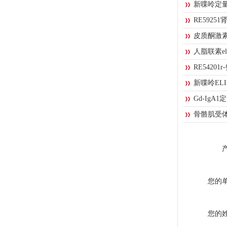
新喋呤定
RE592
皮质酮激素
人脂联素e
RE5420
新喋呤ELI
Gd-IgA1
骨骼肌受体
您的
您的