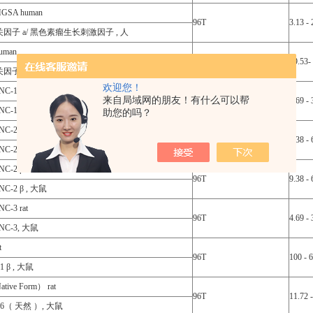
GSA human
96T
3.13 -
因子 a/ 黑色素瘤生长刺激因子 , 人
uman
96T
19.53-
因子 b, 人
欢迎您！
NC-1 （IL-8） rat
来自局域网的朋友！有什么可以帮
96T
4.69 -
NC-1 （IL-8）, 大鼠
助您的吗？
C-2 α rat
96T
9.38 -
NC-2 α , 大鼠
C-2 β rat
96T
9.38 -
NC-2 β , 大鼠
C-3 rat
96T
4.69 -
NC-3, 大鼠
t
96T
100 - 
 β , 大鼠
ative Form） rat
96T
11.72 
6（ 天然 ）, 大鼠