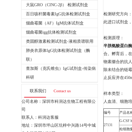
大鼠GRO（CINC-2β） 检测试剂盒
百日咳杆菌毒素IgG抗体检测试剂盒
检测研究方向
此进口试剂盒，
烟曲霉菌（AF）IgM抗体试剂盒
烟曲霉菌igg抗体检测试剂盒
检测原理：
类固醇激素检测试剂盒-液相质谱联用
半胱氨酸蛋白酶
肺炎衣原体IgG抗体检测试剂盒（酶
合。孵育后，在
联）
物素缀合的抗人C
查加斯（克氏锥虫）IgG试剂盒-传染病
除未结合的链霉
科研
止反应并在450
联系我们
Contact us
样本类型：
公司名称：深圳市科润达生物工程有限公
人血清、细胞培
司
编号
产品名
联系人：科润达客服
G-CSF 
27131
地址：深圳市坪山区坑梓中兴路14号中城
粒细胞集