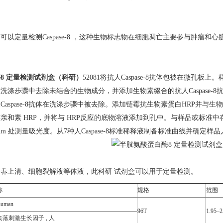
：
可以定量检测Caspase-8 ，这种生物标志物在细胞凋亡主要参与肿瘤
8 定量检测试剂盒（科研）
52081将抗人Caspase-8抗体包被在微孔板
洗涤步骤中去除未结合的生物成分，并添加生物素缀合的抗人Caspase-8抗
aspase-8抗体在洗涤步骤中被去除。添加链霉抗生物素蛋白HRP并与生物
亲和素 HRP，并将与 HRP反应的底物溶液添加到孔中。与样品或标准中存在
nm 处测量吸光度。从7种人Caspase-8标准稀释液制备标准曲线并确定样品人Ca
养上清、细胞裂解液等体液，此科研 试剂盒可以用于定量检测。
称
规格
范围
human
96T
1.95–2
落刺激生长因子 , 人