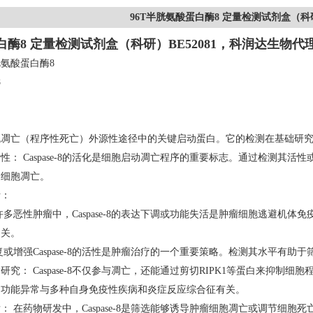
96T半胱氨酸蛋白酶8 定量检测试剂盒（科
酶8 定量检测试剂盒（科研）BE52081，科润达生物代
氨酸蛋白酶8
8
-8是细胞凋亡（程序性死亡）外源性途径中的关键启动蛋白。它的检测在基
性： Caspase-8的活化是细胞启动凋亡程序的重要标志。通过检测其
了细胞凋亡。
断：
许多恶性肿瘤中，Caspase-8的表达下调或功能失活是肿瘤细胞逃避机
相关。
复或增强Caspase-8的活性是肿瘤治疗的一个重要策略。检测其水平有
究： Caspase-8不仅参与凋亡，还能通过剪切RIPK1等蛋白来抑制细胞程
e-8的功能异常与多种自身免疫性疾病和炎症反应综合征有关。
： 在药物研发中，Caspase-8是筛选能够诱导肿瘤细胞凋亡或调节细胞