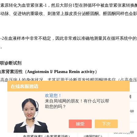
素原转化为血管紧张素-1，然后大部分1型在肺循环中被血管紧张素转换酶
小动脉、促进钠的重吸收、刺激肾上腺皮质分泌醛固酮。醛固酮同样也会
-2在血液样本中非常不稳定，因此非常难以准确地测
量其在循环
系统中的
来。
酶联诊断试剂
血浆肾素活性（
Angiotensin I/ Plasma Renin activity
）
高血压病人的身体状况。尤其可用于诊断原发性醛固酮增多症（占高血压患
欢迎您！
名称
目录号
温育时间
来自局域网的朋友！有什么可以帮
助您的吗？
Angiotensin I
（Plasma Renin activity）
DB52011
60/30/15
分钟
血管紧张素I（血浆肾素活性）
（德国IBL）
Angiotensin I
（Plasma Renin activity）
EIA5308
60/30/15
分钟
血管紧张素I（血浆肾素活性）
（德国DRG）