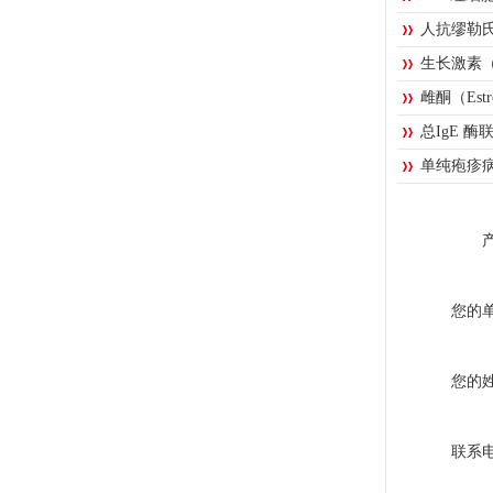
人抗缪勒
生长激素
雌酮（Es
总IgE 
单纯疱疹病
您的
您的
联系