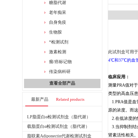
糖脂代谢
老年痴呆
自身免疫
生物胺
*检测试剂
激素检测
此试剂盒可用于
4
℃
和37℃的
瘤/癌标记物
传染病科研
临床应用：
查看全部产品
测量PRA值对
类型的高血压
最新产品
Related products
1.PRA
值是血
原的浓度。而
LP脂蛋白α检测试剂盒（脂代谢）
2.
在低浓度的
载脂蛋白α检测试剂盒（脂代谢）
3.
当抑制剂结
肾素活性相关
脂联素Adiponectin代谢检测试剂盒