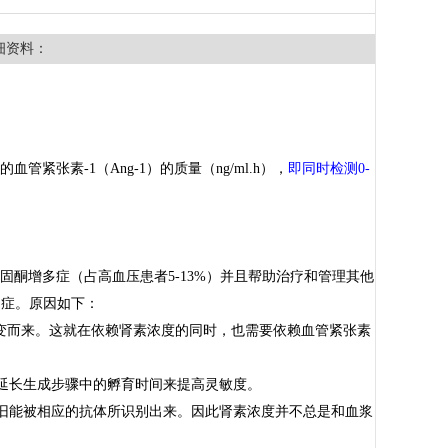
细资料：
紧张素-1（Ang-1）的质量（ng/ml.h），
即同时检测0-
固酮增多症（占高血压患者5-13%）并且帮助治疗和管理其他
多症。原因如下：
变而来。这就在依赖肾素浓度的同时，也需要依赖血管紧张素
延长生成步骤中的孵育时间来提高灵敏度。
依旧能被相应的抗体所识别出来。因此肾素浓度并不总是和血浆