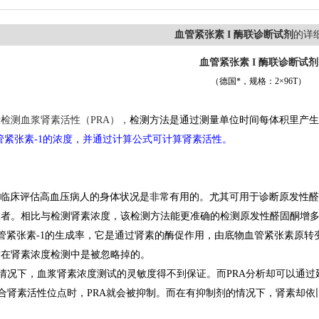
血管紧张素 I 酶联诊断试剂
的详
血管紧张素 I 酶联诊断试剂
（德国*，规格：2×96T）
检测血浆肾素活性（PRA），
检测方法是通过测量单位时间每体积里产生的血管
血管紧张素-1的浓度，并通过计算公式可计算肾素活性。
于临床评估高血压病人的身体状况是非常有用的。尤其可用于诊断原发性醛
患者。相比与检测肾素浓度，该检测方法能更准确的检测原发性醛固酮增
管紧张素-1的生成率，它是通过肾素的酶促作用，由底物血管紧张素原转
这在肾素浓度检测中是被忽略掉的。
情况下，血浆肾素浓度测试的灵敏度得不到保证。而PRA分析却可以通过
合肾素活性位点时，PRA就会被抑制。而在有抑制剂的情况下，肾素却
。