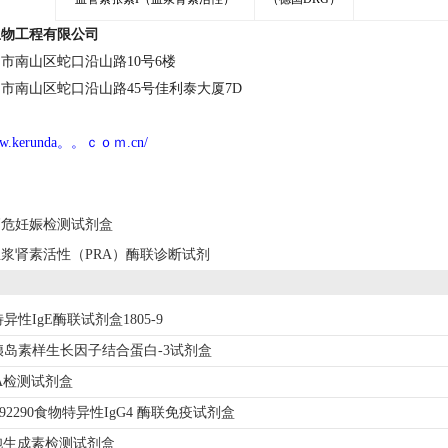
生物工程有限公司
市南山区蛇口沿山路10号6楼
市南山区蛇口沿山路45号佳利泰大厦7D
www.kerunda。。ｃｏｍ.cn/
高危妊娠检测试剂盒
血浆肾素活性（PRA）酶联诊断试剂
性IgE酶联试剂盒1805-9
-3 胰岛素样生长因子结合蛋白-3试剂盒
SA检测试剂盒
1-292290食物特异性IgG4 酶联免疫试剂盒
胞生成素检测试剂盒