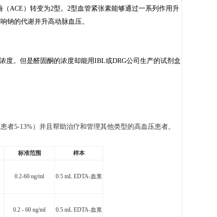
（ACE）转变为2型。2型血管紧张素能够通过一系列作用升
影响钠的代谢并升高动脉血压。
浓度。但是醛固酮的浓度却能用IBL或DRG公司生产的试剂盒
者5-13%）并且帮助治疗和管理其他类型的高血压患者。
标准范围
样本
0.2-60 ng/ml
0.5 mL EDTA-
血浆
0.2 - 60 ng/ml
0.5 mL EDTA-
血浆