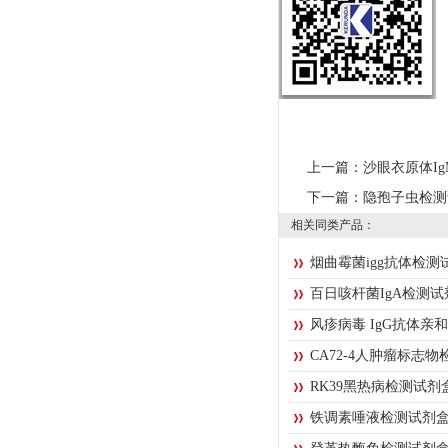
上一篇：
沙眼衣原体IgM
下一篇：
隐孢子虫检测
相关同类产品：
烟曲霉菌igg抗体检测
百日咳杆菌IgA检测
风疹病毒 IgG抗体亲
CA72-4人肿瘤标志
RK39黑热病检测试剂
铁调素唾液检测试剂