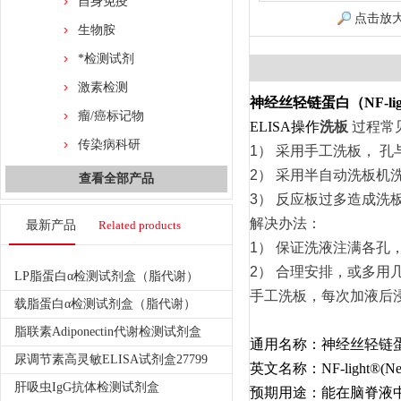
自身免疫
点击放
生物胺
*检测试剂
激素检测
神经丝轻链蛋白（NF-li
瘤/癌标记物
ELISA操作
洗板
过程常
传染病科研
1） 采用手工洗板， 
2） 采用半自动洗板机
查看全部产品
3） 反应板过多造成洗
解决办法：
最新产品
Related products
1） 保证洗液注满各
2） 合理安排，或多用
LP脂蛋白α检测试剂盒（脂代谢）
手工洗板，每次加液后浸
载脂蛋白α检测试剂盒（脂代谢）
脂联素Adiponectin代谢检测试剂盒
通用名称：神经丝轻链蛋白
尿调节素高灵敏ELISA试剂盒27799
英文名称：NF-light®(Neurof
肝吸虫IgG抗体检测试剂盒
预期用途：能在脑脊液中