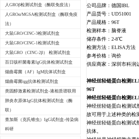
人GROβ检测试剂盒（酶联免疫法）
公司品牌：德国IBL
产品货号：UD51001
人GROα/MGSA检测试剂盒（酶联免疫
产品规格：96T
法）
检测样本：脑脊液
大鼠GRO/CINC-3检测试剂盒
储存条件：2-8℃
大鼠GRO/CINC-1检测试剂盒
检测方法：ELISA方法
大鼠GRO（CINC-2β） 检测试剂盒
参考价格：询价
百日咳杆菌毒素IgG抗体检测试剂盒
供应商家：深圳市科润
烟曲霉菌（AF）IgM抗体试剂盒
神经丝轻链蛋白检测EL
烟曲霉菌igg抗体检测试剂盒
96T
类固醇激素检测试剂盒-液相质谱联用
神经丝轻链蛋白检测EL
肺炎衣原体IgG抗体检测试剂盒（酶
神经丝轻链蛋白检测试
联）
故可用于上述种类的检
查加斯（克氏锥虫）IgG试剂盒-传染病
神经丝轻链蛋白检测试剂
科研
抗体。