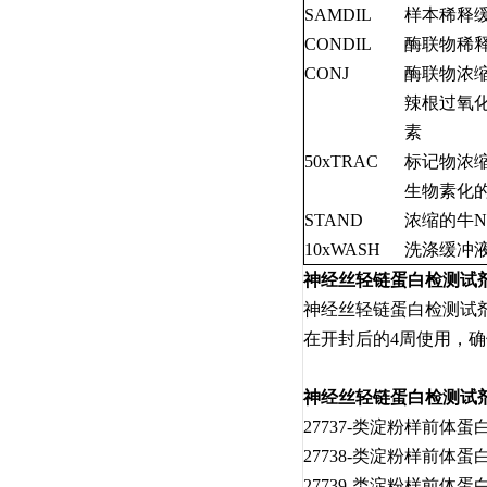
SAMDIL
样本稀释
CONDIL
酶联物稀
CONJ
酶联物浓
辣根过氧化
素
50xTRAC
标记物浓缩
生物素化的
STAND
浓缩的牛N
10xWASH
洗涤缓冲液
神经丝轻链蛋白检测试
神经丝轻链蛋白检测试剂
在开封后的4周使用，
神经丝轻链蛋白检测试
27737-类淀粉样前体蛋白1
27738-类淀粉样前体蛋白1
27739-类淀粉样前体蛋白1