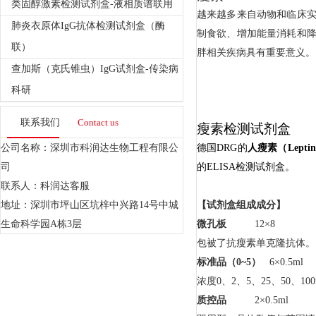
类固醇激素检测试剂盒-液相质谱联用
越来越多来自动物和临床
肺炎衣原体IgG抗体检测试剂盒（酶
制食欲、增加能量消耗和
联）
胖相关疾病具有重要意义。
查加斯（克氏锥虫）IgG试剂盒-传染病
科研
联系我们
Contact us
瘦素检测试剂盒
公司名称：深圳市科润达生物工程有限公
德国DRG的
人瘦素（Lep
司
的ELISA检测试剂盒。
联系人：科润达客服
地址：深圳市坪山区坑梓中兴路14号中城
【试剂盒组成成分】
生命科学园A栋3层
微孔板
12×8
包被了抗瘦素单克隆抗体。
标准品（
0~5
）
6×0.5ml
浓度
0、2、5、25、50、10
质控品
2×0.5ml