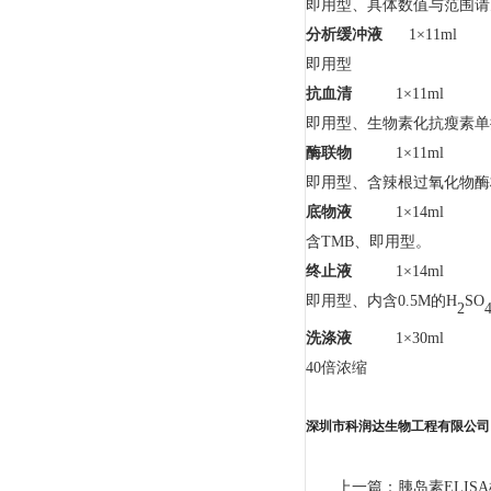
即用型、具体数值与范围请
分析缓冲液
1×11ml
即用型
抗血清
1×11ml
即用型、生物素化抗瘦素单
酶联物
1×11ml
即用型、含辣根过氧化物酶
底物液
1×14ml
含
TMB、即用型。
终止液
1×14ml
即用型、内含
0.5M的H
SO
2
洗涤液
1×30ml
40倍浓缩
深圳市科润达生物工程有限公司
上一篇：
胰岛素ELI