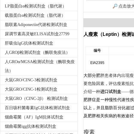
LP脂蛋白α检测试剂盒（脂代谢）
点击放
载脂蛋白α检测试剂盒（脂代谢）
脂联素Adiponectin代谢检测试剂盒
尿调节素高灵敏ELISA试剂盒27799
人瘦素（Leptin）检
肝吸虫IgG抗体检测试剂盒
编号
人GROβ检测试剂盒（酶联免疫法）
人GROα/MGSA检测试剂盒（酶联免疫
EIA2395
法）
大部分肥
胖患者体内出现瘦
大鼠GRO/CINC-3检测试剂盒
要危险因素，评估瘦素抵抗
大鼠GRO/CINC-1检测试剂盒
介绍一种
进口试剂盒
——
德
大鼠GRO（CINC-2β） 检测试剂盒
肥胖症是一种慢性代谢性
百日咳杆菌毒素IgG抗体检测试剂盒
以上
，并且脂肪百分比超过
及肥胖相关疾病的有效途径
烟曲霉菌（AF）IgM抗体试剂盒
烟曲霉菌igg抗体检测试剂盒
瘦素