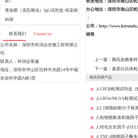
联）
研发地址：深圳市南山区蛇口
办公地址：深圳市南山区蛇
查加斯（克氏锥虫）IgG试剂盒-传染病
：
科研
公司：http://www.kerun
联系我们
Contact us
销售
公司名称：深圳市科润达生物工程有限公
司
上一篇：
胰高血糖素样肽
联系人：科润达客服
下一篇：
巢蛋白抗体检
地址：深圳市坪山区坑梓中兴路14号中城
相关同类产品：
生命科学园A栋3层
人GROβ检测试剂盒
人GROα/MGSA检
人L1细胞粘附分子检测试
人粒细胞集落刺激因子2
人转化生长因子-β1ELI
人TNF-β细胞因子酶