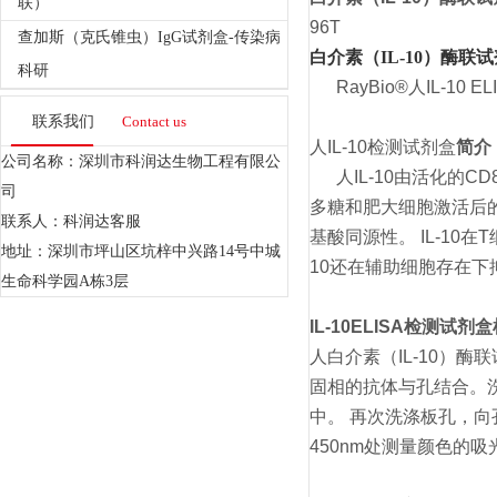
联）
96T
查加斯（克氏锥虫）IgG试剂盒-传染病
白介素（IL-10）酶联
科研
RayBio®人IL-1
联系我们
Contact us
人IL-10检测试剂盒
简介
公司名称：深圳市科润达生物工程有限公
人IL-10由活化的C
司
多糖和肥大细胞激活后的单
联系人：科润达客服
基酸同源性。 IL-10在
地址：深圳市坪山区坑梓中兴路14号中城
10还在辅助细胞存在下抑
生命科学园A栋3层
IL-10ELISA检测试剂盒
人白介素（IL-10）酶
固相的抗体与孔结合。洗
中。 再次洗涤板孔，向
450nm处测量颜色的吸