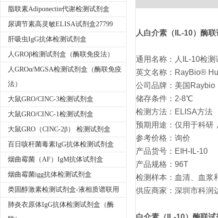
脂联素Adiponectin代谢检测试剂盒
尿调节素高灵敏ELISA试剂盒27799
人白介素（IL-10）酶
肝吸虫IgG抗体检测试剂盒
人GROβ检测试剂盒（酶联免疫法）
通用名称：人IL-10检测
人GROα/MGSA检测试剂盒（酶联免疫
英文名称：RayBio® Human
法）
公司品牌：美国Raybio
储存条件：2-8℃
大鼠GRO/CINC-3检测试剂盒
检测方法：ELISA方法
大鼠GRO/CINC-1检测试剂盒
预期用途：仅用于科研
大鼠GRO（CINC-2β） 检测试剂盒
参考价格：询价
百日咳杆菌毒素IgG抗体检测试剂盒
产品货号：EIH-IL-10
烟曲霉菌（AF）IgM抗体试剂盒
产品规格：96T
烟曲霉菌igg抗体检测试剂盒
检测样本：血清、血浆
类固醇激素检测试剂盒-液相质谱联用
供应商家：深圳市科润
肺炎衣原体IgG抗体检测试剂盒（酶
白介素（IL-10）酶联