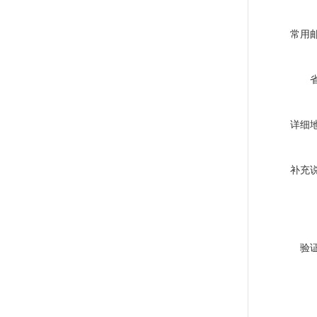
常用
详细
补充
验