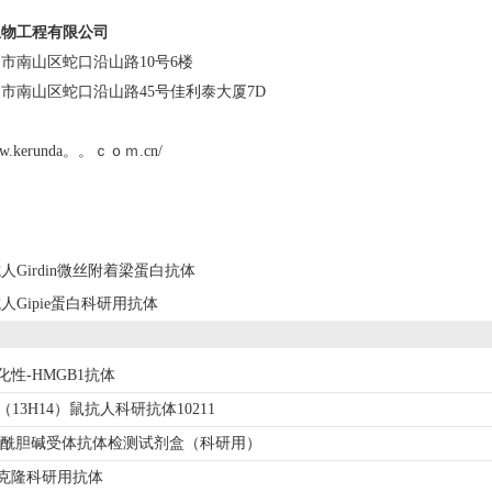
生物工程有限公司
市南山区蛇口沿山路10号6楼
市南山区蛇口沿山路45号佳利泰大厦7D
ww.kerunda。。ｃｏｍ.cn/
人Girdin微丝附着梁蛋白抗体
人Gipie蛋白科研用抗体
趋化性-HMGB1抗体
13H14）鼠抗人科研抗体10211
36乙酰胆碱受体抗体检测试剂盒（科研用）
多克隆科研用抗体