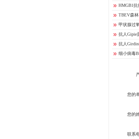
HMGB1
TBEV森
甲状腺过氧
抗人Gip
抗人Gir
细小病毒B
您的
您的
联系