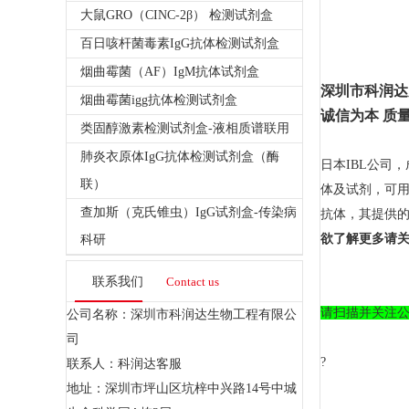
大鼠GRO（CINC-2β） 检测试剂盒
百日咳杆菌毒素IgG抗体检测试剂盒
烟曲霉菌（AF）IgM抗体试剂盒
深圳市科润达
烟曲霉菌igg抗体检测试剂盒
诚信为本 质量
类固醇激素检测试剂盒-液相质谱联用
肺炎衣原体IgG抗体检测试剂盒（酶
日本IBL公司
联）
体及试剂，可用
查加斯（克氏锥虫）IgG试剂盒-传染病
抗体，其提供的α
欲了解更多请关
科研
联系我们
Contact us
请扫描并关注
公司名称：深圳市科润达生物工程有限公
司
?
联系人：科润达客服
地址：深圳市坪山区坑梓中兴路14号中城