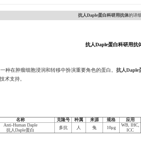
抗人Daple蛋白科研用抗体
的详
抗人Daple蛋白科研用抗
白是一种在肿瘤细胞浸润和转移中扮演重要角色的蛋白。
抗人Dapl
技术支持。
名称
克隆号
种属
来源
规格
应用
Anti-Human Daple
WB, IHC,
多抗
人
兔
10μg
抗人Daple蛋白
ICC