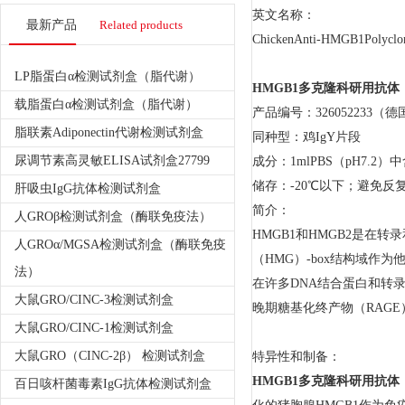
英文名称：
最新产品
Related products
ChickenAnti-HMGB1Polyclo
LP脂蛋白α检测试剂盒（脂代谢）
HMGB1多克隆科研用抗体
载脂蛋白α检测试剂盒（脂代谢）
产品编号：326052233（德
脂联素Adiponectin代谢检测试剂盒
同种型：鸡IgY片段
尿调节素高灵敏ELISA试剂盒27799
成分：1mlPBS（pH7.2）
储存：-20℃以下；避免反
肝吸虫IgG抗体检测试剂盒
简介：
人GROβ检测试剂盒（酶联免疫法）
HMGB1和HMGB2是在
人GROα/MGSA检测试剂盒（酶联免疫
（HMG）-box结构域作为
法）
在许多DNA结合蛋白和转录
大鼠GRO/CINC-3检测试剂盒
晚期糖基化终产物（RAGE
大鼠GRO/CINC-1检测试剂盒
大鼠GRO（CINC-2β） 检测试剂盒
特异性和制备：
HMGB1多克隆科研用抗体
百日咳杆菌毒素IgG抗体检测试剂盒