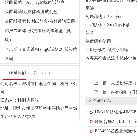
化的猪胸腺HMGB1作为
烟曲霉菌（AF）IgM抗体试剂盒
用法：
烟曲霉菌igg抗体检测试剂盒
免疫印迹：2-3ug/ml
类固醇激素检测试剂盒-液相质谱联用
中和抗体：2mg/kg/小鼠
肺炎衣原体IgG抗体检测试剂盒（酶
注意：
联）
仅供研究使用。
查加斯（克氏锥虫）IgG试剂盒-传染病
不用于诊断和治疗用途。
内毒素不会从这个抗体中被
科研
联系我们
Contact us
上一篇：
人淀粉样蛋白
公司名称：深圳市科润达生物工程有限公
司
下一篇：
α-淀粉酶（
联系人：科润达客服
相关同类产品：
地址：深圳市坪山区坑梓中兴路14号中城
HM-120趋化性-HMG
生命科学园A栋3层
环氧合酶2（13H14）
EIA4936乙酰胆碱